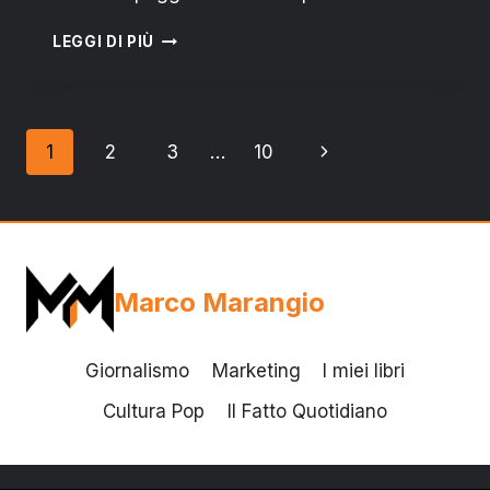
SAN
LEGGI DI PIÙ
PIETRO
VERNOTICO
CONTRO
SILLETTI:
Navigazione
Pagina
1
2
3
…
10
I
“PARTIGIANI”
pagina
successiva
CHE
RESISTONO
Marco Marangio
Giornalismo
Marketing
I miei libri
Cultura Pop
Il Fatto Quotidiano