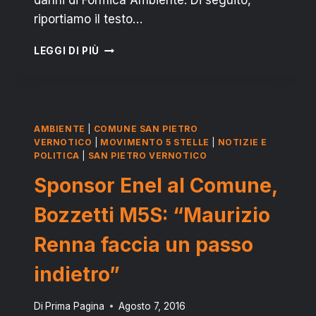
danni di Formica Ambiente. Di seguito,
riportiamo il testo…
RIZZO
LEGGI DI PIÙ
SU
NUBILE
–
FORMICA
AMBIENTE:
AMBIENTE
|
COMUNE SAN PIETRO
“FATTURE
VERNOTICO
|
MOVIMENTO 5 STELLE
|
NOTIZIE E
IN
POLITICA
|
SAN PIETRO VERNOTICO
BASE
Sponsor Enel al Comune,
AI
RAPPORTI
Bozzetti M5S: “Maurizio
AMICALI”
Renna faccia un passo
indietro”
Di
Prima Pagina
Agosto 7, 2016