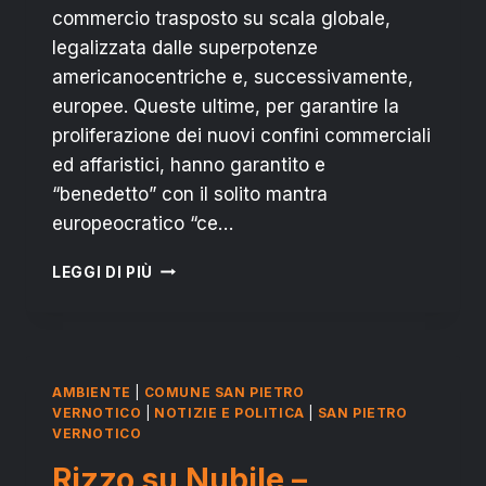
commercio trasposto su scala globale,
legalizzata dalle superpotenze
americanocentriche e, successivamente,
europee. Queste ultime, per garantire la
proliferazione dei nuovi confini commerciali
ed affaristici, hanno garantito e
“benedetto” con il solito mantra
europeocratico “ce…
SAN
LEGGI DI PIÙ
FOCA,
NO
TAP:
LA
LUNGA
AMBIENTE
|
COMUNE SAN PIETRO
MANO
VERNOTICO
|
NOTIZIE E POLITICA
|
SAN PIETRO
DELLA
VERNOTICO
DITTATURA
Rizzo su Nubile –
EUROPEA