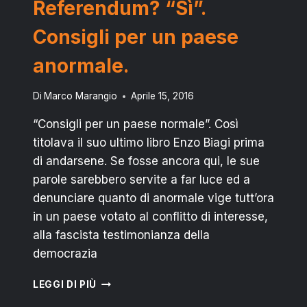
Referendum? “Sì”.
FACCIA
UN
Consigli per un paese
PASSO
INDIETRO”
anormale.
Di
Marco Marangio
Aprile 15, 2016
“Consigli per un paese normale”. Così
titolava il suo ultimo libro Enzo Biagi prima
di andarsene. Se fosse ancora qui, le sue
parole sarebbero servite a far luce ed a
denunciare quanto di anormale vige tutt’ora
in un paese votato al conflitto di interesse,
alla fascista testimonianza della
democrazia
REFERENDUM?
LEGGI DI PIÙ
“SÌ”.