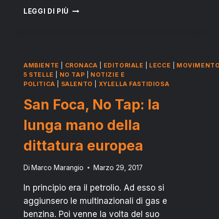
ESTATE
LEGGI DI PIÙ
IN
SALENTO:
QUANDO
L’ABUSIVISMO
È
AMBIENTE
|
CRONACA
|
EDITORIALE
|
LECCE
|
MOVIMENT
SELVAGGIO
5 STELLE
|
NO TAP
|
NOTIZIE E
POLITICA
|
SALENTO
|
XYLELLA FASTIDIOSA
San Foca, No Tap: la
lunga mano della
dittatura europea
Di
Marco Marangio
Marzo 29, 2017
In principio era il petrolio. Ad esso si
aggiunsero le multinazionali di gas e
benzina. Poi venne la volta del suo