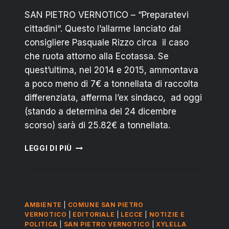
SAN PIETRO VERNOTICO – “Preparatevi
cittadini“. Questo l’allarme lanciato dal
consigliere Pasquale Rizzo circa il caso
che ruota attorno alla Ecotassa. Se
quest’ultima, nel 2014 e 2015, ammontava
a poco meno di 7€ a tonnellata di raccolta
differenziata, afferma l’ex sindaco, ad oggi
(stando a determina del 24 dicembre
scorso) sarà di 25.82€ a tonnellata.
RIZZO
LEGGI DI PIÙ
SU
ECOTASSA:
ATTENZIONE!
FUTURA
TARI
AMBIENTE
|
COMUNE SAN PIETRO
QUASI
VERNOTICO
|
EDITORIALE
|
LECCE
|
NOTIZIE E
PIÙ
POLITICA
|
SAN PIETRO VERNOTICO
|
XYLELLA