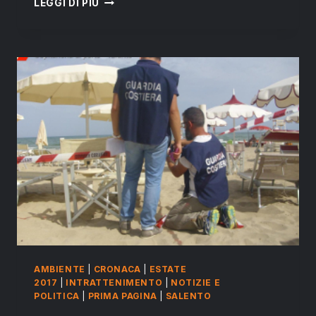
LEGGI DI PIÙ
CASO
CERANO:
È
IL
CEMENTO,
BELLEZZA!
AMBIENTE
|
CRONACA
|
ESTATE
2017
|
INTRATTENIMENTO
|
NOTIZIE E
POLITICA
|
PRIMA PAGINA
|
SALENTO