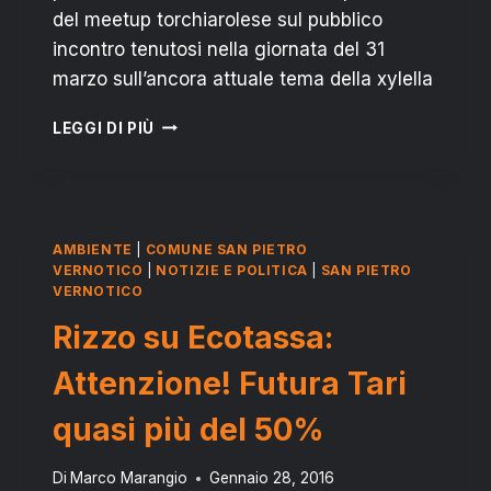
del meetup torchiarolese sul pubblico
incontro tenutosi nella giornata del 31
marzo sull’ancora attuale tema della xylella
TORCHIAROLO:
LEGGI DI PIÙ
EMERGENZA
XYLELLA,
CASILI
“NECESSARIO
PIANO
AMBIENTE
|
COMUNE SAN PIETRO
CONDIVISO
VERNOTICO
|
NOTIZIE E POLITICA
|
SAN PIETRO
PER
VERNOTICO
OLIVICOLTURA
Rizzo su Ecotassa:
SALENTINA”
Attenzione! Futura Tari
quasi più del 50%
Di
Marco Marangio
Gennaio 28, 2016