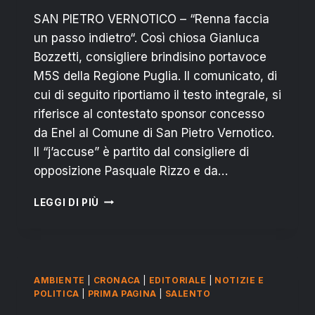
SAN PIETRO VERNOTICO – “Renna faccia
un passo indietro“. Così chiosa Gianluca
Bozzetti, consigliere brindisino portavoce
M5S della Regione Puglia. Il comunicato, di
cui di seguito riportiamo il testo integrale, si
riferisce al contestato sponsor concesso
da Enel al Comune di San Pietro Vernotico.
Il “j’accuse” è partito dal consigliere di
opposizione Pasquale Rizzo e da…
SPONSOR
LEGGI DI PIÙ
ENEL
AL
COMUNE,
BOZZETTI
M5S:
AMBIENTE
|
CRONACA
|
EDITORIALE
|
NOTIZIE E
“MAURIZIO
POLITICA
|
PRIMA PAGINA
|
SALENTO
RENNA