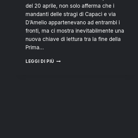
del 20 aprile, non solo afferma che i
mandanti delle stragi di Capaci e via
D’Amelio appartenevano ad entrambi i
fronti, ma ci mostra inevitabilmente una
nuova chiave di lettura tra la fine della
Prima…
SENTENZA
LEGGI DI PIÙ
TRATTATIVA
STATO
–
MAFIA:
IL
SILENZIO
UCCIDE
DI
PIÙ