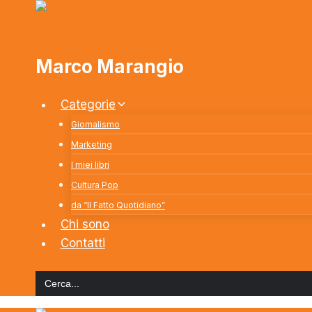
Salta
al
contenuto
Marco Marangio
Categorie
Giornalismo
Marketing
I miei libri
Cultura Pop
da “Il Fatto Quotidiano”
Chi sono
Contatti
Search
for: