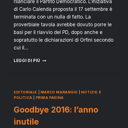
rilanciare il Partito Democratico. L’iniziativa
di Carlo Calenda proposta il 17 settembre è
terminata con un nulla di fatto. La
proverbiale tavola avrebbe dovuto porre le
basi per il riavvio del PD, dopo anche e
sopratutto le dichiarazioni di Orfini secondo
cui il…
PD,
LEGGI DI PIÙ
CALENDA:
INDOVINA
CHI
VIENE
A
EDITORIALE
|
MARCO MARANGIO
|
NOTIZIE E
CENA?
POLITICA
|
PRIMA PAGINA
Goodbye 2016: l’anno
inutile