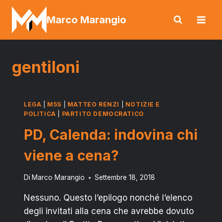
Salta
Marco Marangio
al
contenuto
gentiloni
LEGA
|
M5S
|
MATTEO RENZI
|
NOTIZIE E
POLITICA
|
PARTITO DEMOCRATICO
PD, Calenda: indovina chi
viene a cena?
Di
Marco Marangio
Settembre 18, 2018
Nessuno. Questo l’epilogo nonché l’elenco
degli invitati alla cena che avrebbe dovuto