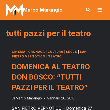
Salta
Marco Marangio
al
contenuto
tutti pazzi per il teatro
CINEMA
|
CRONACA
|
CULTURA
|
LECCE
|
SAN
PIETRO VERNOTICO
|
TEATRO
DOMENICA AL TEATRO
DON BOSCO: “TUTTI
PAZZI PER IL TEATRO”
Di
Marco Marangio
Gennaio 26, 2013
SAN PIETRO VERNOTICO – Domenica 27