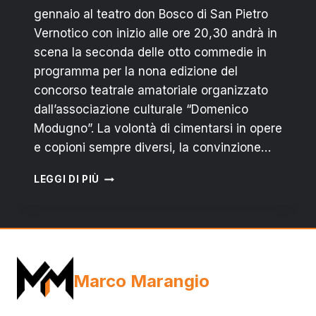
gennaio al teatro don Bosco di San Pietro
Vernotico con inizio alle ore 20,30 andrà in
scena la seconda delle otto commedie in
programma per la nona edizione del
concorso teatrale amatoriale organizzato
dall’associazione culturale “Domenico
Modugno”. La volontà di cimentarsi in opere
e copioni sempre diversi, la convinzione…
DOMENICA
LEGGI DI PIÙ
AL
TEATRO
DON
BOSCO:
“TUTTI
PAZZI
Marco Marangio
PER
IL
TEATRO”