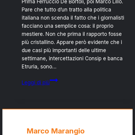
Prima Ferruccio De Bortoli, poi Marco Lillo.
Pare che tutto d’un tratto alla politica
italiana non scenda il fatto che i giornalisti
facciano una semplice cosa: il proprio
mestiere. Non che prima il rapporto fosse
più cristallino. Appare però evidente che i
due casi più importanti delle ultime
settimane, intercettazioni Consip e banca
Etruria, sono…
Renzusconi
Leggi di più
vs
il
giornalismo:
è
la
stampa,
Marco Marangio