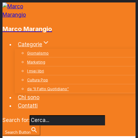
Salta
al
contenuto
Marco Marangio
Categorie
Giornalismo
Marketing
I miei libri
Cultura Pop
da “Il Fatto Quotidiano”
Chi sono
Contatti
Search for:
Search Button