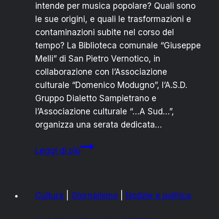
intende per musica popolare? Quali sono
le sue origini, e quali le trasformazioni e
contaminazioni subite nel corso del
tempo? La Biblioteca comunale “Giuseppe
Melli” di San Pietro Vernotico, in
collaborazione con l’Associazione
culturale “Domenico Modugno”, l’A.S.D.
Gruppo Dialetto Sampietrano e
l’Associazione culturale “…A Sud…”,
organizza una serata dedicata…
Teatro
Leggi di più
Don
Bosco:
Eugenio
Cultura
|
Giornalismo
|
Notizie e politica
Bennato
incontra