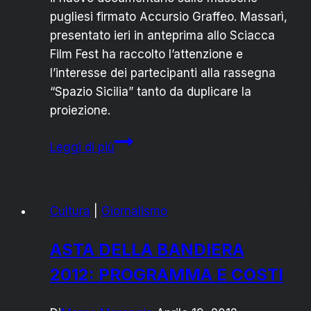
pugliesi firmato Accursio Graffeo. Massarì,
presentato ieri in anteprima allo Sciacca
Film Fest ha raccolto l’attenzione e
l’interesse dei partecipanti alla rassegna
“Spazio Sicilia” tanto da duplicare la
proiezione.
“MASSARÌ”:
Leggi di più
GRANDE
SUCCESSO
PER
Cultura
|
Giornalismo
IL
DOCUFILM
ASTA DELLA BANDIERA
DI
2012: PROGRAMMA E COSTI
ACCURSIO
GRAFFEO