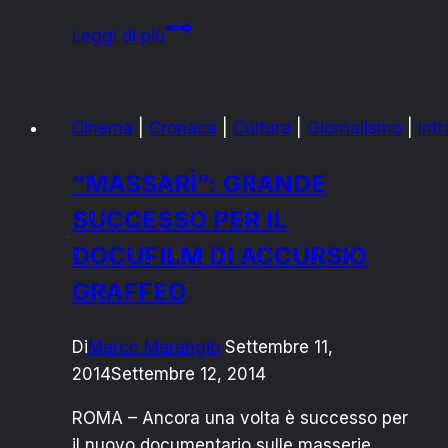
COMUNE
Leggi di più
SAN
PIETRO:
COSTITUITO
Cinema
|
Cronaca
|
Cultura
|
Giornalismo
|
Int
IN
GIUDIZIO
“MASSARÌ”: GRANDE
vs
SUCCESSO PER IL
ANCORA,
VALZANO,
DOCUFILM DI ACCURSIO
ROLLO
GRAFFEO
E
GIORDANO
Di
Marco Marangio
Settembre 11,
2014
Settembre 12, 2014
ROMA – Ancora una volta è successo per
il nuovo documentario sulle masserie