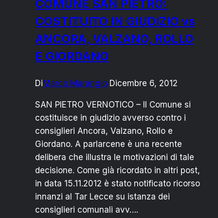
COMUNE SAN PIETRO:
la
COSTITUITO IN GIUDIZIO vs
musica
popolare
ANCORA, VALZANO, ROLLO
E GIORDANO
Di
Marco Marangio
Dicembre 6, 2012
SAN PIETRO VERNOTICO – Il Comune si
costituisce in giudizio avverso contro i
consiglieri Ancora, Valzano, Rollo e
Giordano. A parlarcene è una recente
delibera che illustra le motivazioni di tale
decisione. Come già ricordato in altri post,
in data 15.11.2012 è stato notificato ricorso
innanzi al Tar Lecce su istanza dei
consiglieri comunali avv….