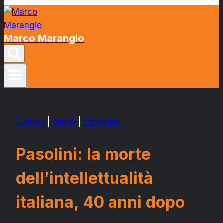
Marco Marangio
Cultura
|
Diario
|
Editoriale
Pasolini: la morte
dell’intellettualità
italiana, 40 anni dopo