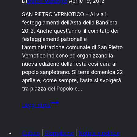
Di
Marco Marangio
Aprile 19, 2012
SAN PIETRO VERNOTICO – Al via i
festeggiamenti dell’Asta della Bandiera
2012. Anche quest’anno il comitato dei
festeggiamenti patronali e
l’amministrazione comunale di San Pietro
Vernotico indicono ed organizzano la
nuova edizione della festa così cara al
popolo sanpietrano. Si terrà domenica 22
aprile e, come sempre, l’asta si svolgerà
tra piazza del Popolo e…
ASTA
Leggi di più
DELLA
BANDIERA
2012:
Cultura
|
Giornalismo
|
Notizie e politica
PROGRAMMA