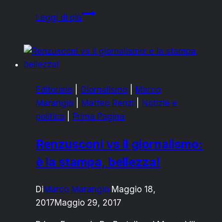
LECCE:
Leggi di più
ASSEGNATO
A
MICHELLE
OBAMA
ULIVO
Editoriale
|
Giornalismo
|
Marco
MONUMENTALE
Marangio
|
Matteo Renzi
|
Notizie e
politica
|
Prima Pagina
Renzusconi vs il giornalismo:
è la stampa, bellezza!
Di
Marco Marangio
Maggio 18,
2017
Maggio 29, 2017