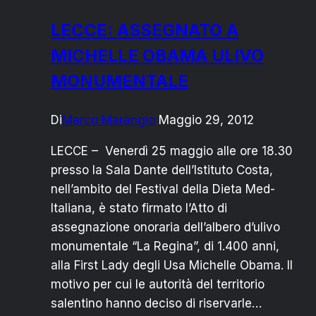
E
LECCE: ASSEGNATO A
COSTI
MICHELLE OBAMA ULIVO
MONUMENTALE
Di
Marco Marangio
Maggio 29, 2012
LECCE – Venerdì 25 maggio alle ore 18.30
presso la Sala Dante dell’Istituto Costa,
nell’ambito del Festival della Dieta Med-
Italiana, è stato firmato l’Atto di
assegnazione onoraria dell’albero d’ulivo
monumentale “La Regina”, di 1.400 anni,
alla First Lady degli Usa Michelle Obama. Il
motivo per cui le autorità del territorio
salentino hanno deciso di riservarle…