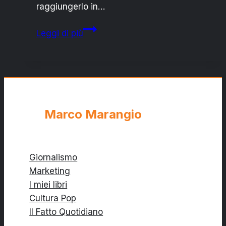
raggiungerlo in…
“Silence”:
Leggi di più
l’ultima
tentazione
di
Martin
Scorsese
Marco Marangio
Giornalismo
Marketing
I miei libri
Cultura Pop
Il Fatto Quotidiano