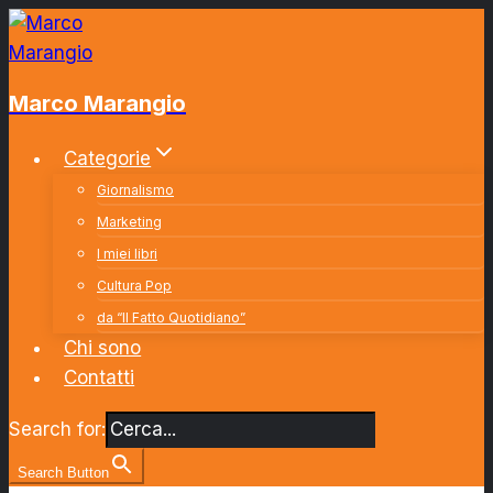
Salta
al
contenuto
Marco Marangio
Categorie
Giornalismo
Marketing
I miei libri
Cultura Pop
da “Il Fatto Quotidiano”
Chi sono
Contatti
Search for:
Search Button