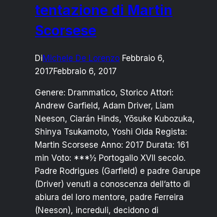
tentazione di Martin
Scorsese
Di
Michele De Lorenzo
Febbraio 6,
2017
Febbraio 6, 2017
Genere: Drammatico, Storico Attori:
Andrew Garfield, Adam Driver, Liam
Neeson, Ciarán Hinds, Yōsuke Kubozuka,
Shinya Tsukamoto, Yoshi Oida Regista:
Martin Scorsese Anno: 2017 Durata: 161
min Voto: ***½ Portogallo XVII secolo.
Padre Rodrigues (Garfield) e padre Garupe
(Driver) venuti a conoscenza dell’atto di
abiura del loro mentore, padre Ferreira
(Neeson), increduli, decidono di