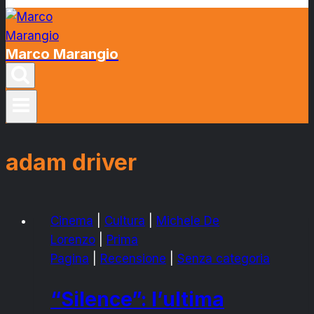
Marco Marangio
adam driver
Cinema
|
Cultura
|
Michele De
Lorenzo
|
Prima
Pagina
|
Recensione
|
Senza categoria
“Silence”: l’ultima