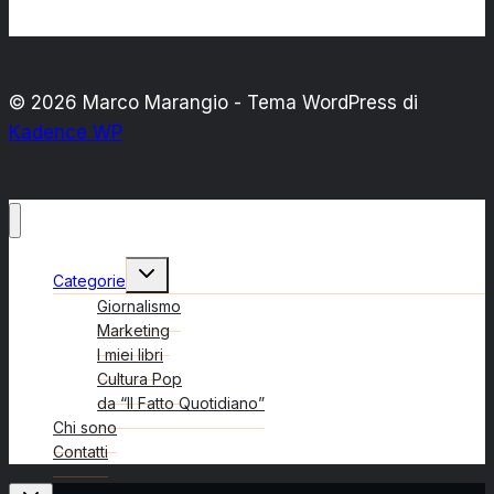
© 2026 Marco Marangio - Tema WordPress di
Kadence WP
Alterna
Categorie
menu
figlio
Giornalismo
Marketing
I miei libri
Cultura Pop
da “Il Fatto Quotidiano”
Chi sono
Contatti