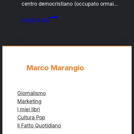
centro democristiano (occupato ormai…
Toscana,
Leggi di più
da
“rossa”
a
“verde”:
le
ceneri
Marco Marangio
di
Renzi
Giornalismo
Marketing
I miei libri
Cultura Pop
Il Fatto Quotidiano