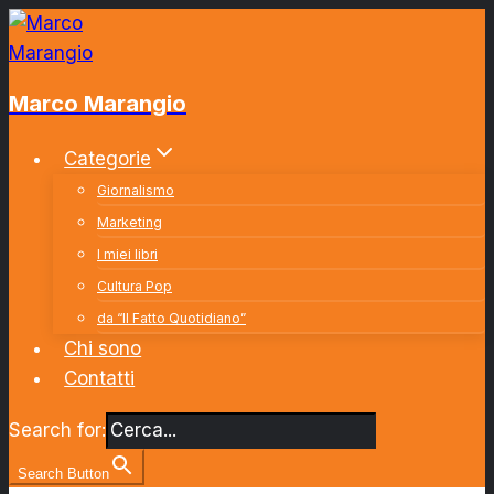
Salta
al
contenuto
Marco Marangio
Categorie
Giornalismo
Marketing
I miei libri
Cultura Pop
da “Il Fatto Quotidiano”
Chi sono
Contatti
Search for:
Search Button