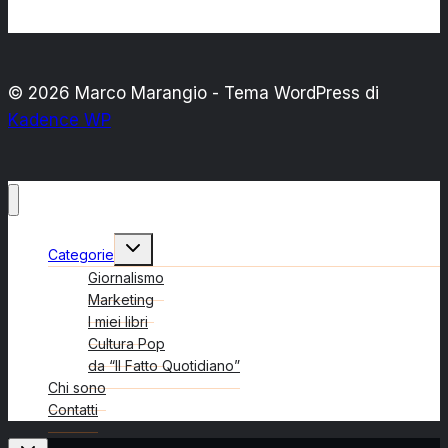
© 2026 Marco Marangio - Tema WordPress di
Kadence WP
Alterna
Categorie
menu
figlio
Giornalismo
Marketing
I miei libri
Cultura Pop
da “Il Fatto Quotidiano”
Chi sono
Contatti