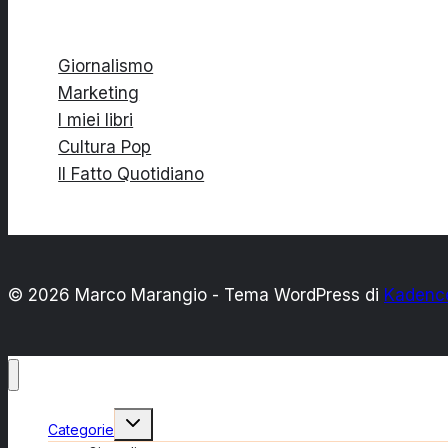
Giornalismo
Marketing
I miei libri
Cultura Pop
Il Fatto Quotidiano
© 2026 Marco Marangio - Tema WordPress di
Kadenc
Alterna
Categorie
menu
figlio