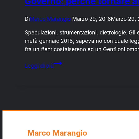
Governo: perché tornare all
Di
Marco Marangio
Marzo 29, 2018
Marzo 29, 
Speculazioni, strumentazioni, dietrologie. Gli e
metà gennaio 2018, sapevamo con quale legge 
fra un #enricostaisereno ed un Gentiloni ombra
Governo:
Leggi di più
perché
tornare
alle
urne
è
l’unica
via
possibile
Marco Marangio