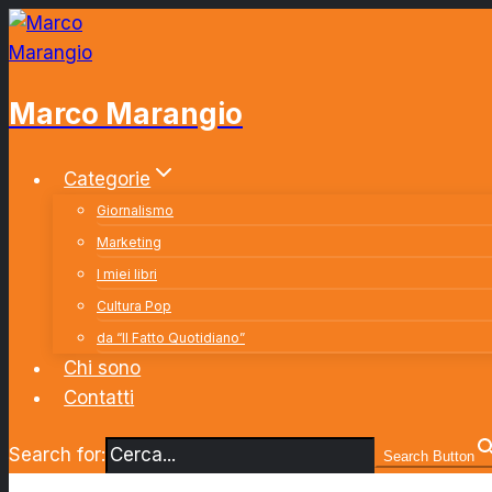
Salta
al
contenuto
Marco Marangio
Categorie
Giornalismo
Marketing
I miei libri
Cultura Pop
da “Il Fatto Quotidiano”
Chi sono
Contatti
Search for:
Search Button