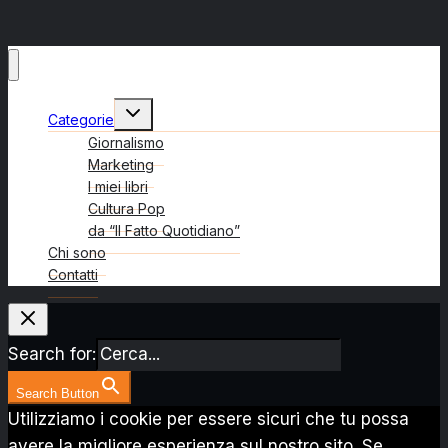
Alterna
Categorie
menu
figlio
Giornalismo
Marketing
I miei libri
Cultura Pop
da “Il Fatto Quotidiano”
Chi sono
Contatti
Search for:
Search Button
Utilizziamo i cookie per essere sicuri che tu possa
avere la migliore esperienza sul nostro sito. Se