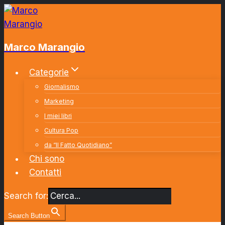
Salta
al
contenuto
Marco Marangio
Categorie
Giornalismo
Marketing
I miei libri
Cultura Pop
da “Il Fatto Quotidiano”
Chi sono
Contatti
Search for:
Search Button