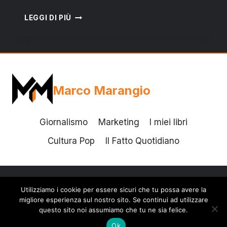
“CHE
LEGGI DI PIÙ
SILVIO
CHE
FA”
Marco Marangio
Giornalismo
Marketing
I miei libri
Cultura Pop
Il Fatto Quotidiano
Utilizziamo i cookie per essere sicuri che tu possa avere la
© 2026 Marco Marangio - Tema WordPress di
migliore esperienza sul nostro sito. Se continui ad utilizzare
Kadence WP
questo sito noi assumiamo che tu ne sia felice.
Ok