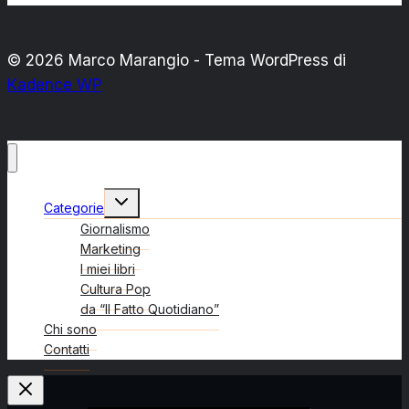
© 2026 Marco Marangio - Tema WordPress di
Kadence WP
Alterna
Categorie
menu
figlio
Giornalismo
Marketing
I miei libri
Cultura Pop
da “Il Fatto Quotidiano”
Chi sono
Contatti