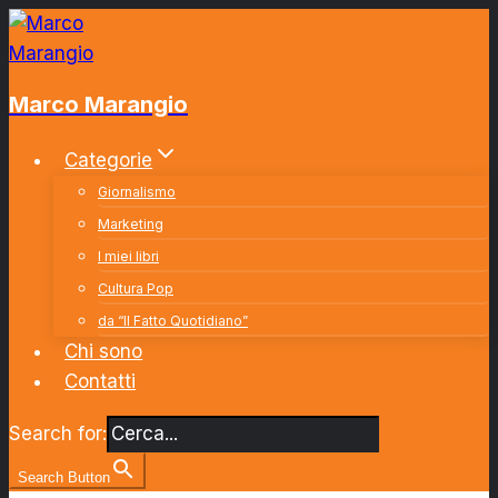
Salta
al
contenuto
Marco Marangio
Categorie
Giornalismo
Marketing
I miei libri
Cultura Pop
da “Il Fatto Quotidiano”
Chi sono
Contatti
Search for:
Search Button