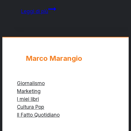
Libero
Leggi di più
in
prima
pagina:
la
“malaria”
del
Marco Marangio
giornalismo
italiano
Giornalismo
Marketing
I miei libri
Cultura Pop
Il Fatto Quotidiano