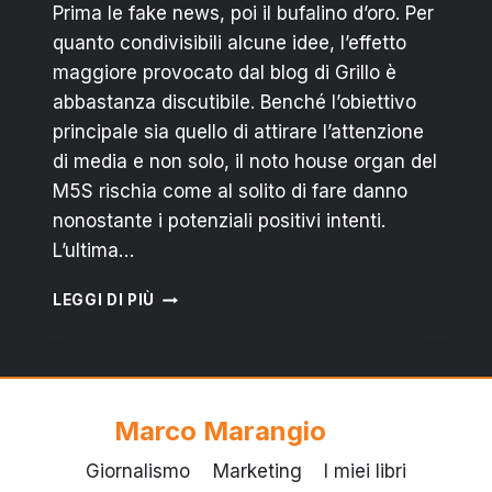
Prima le fake news, poi il bufalino d’oro. Per
quanto condivisibili alcune idee, l’effetto
maggiore provocato dal blog di Grillo è
abbastanza discutibile. Benché l’obiettivo
principale sia quello di attirare l’attenzione
di media e non solo, il noto house organ del
M5S rischia come al solito di fare danno
nonostante i potenziali positivi intenti.
L’ultima…
“RAI
LEGGI DI PIÙ
CHIEDI
SCUSA”:
BREVE
ANALISI
SUL
Marco Marangio
(DIS)SERVIZIO
PUBBLICO
Giornalismo
Marketing
I miei libri