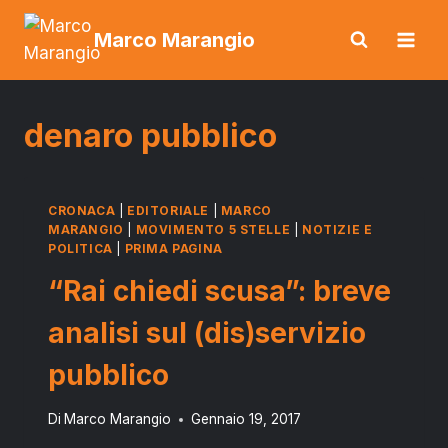
Salta
Marco Marangio
al
contenuto
denaro pubblico
CRONACA
|
EDITORIALE
|
MARCO
MARANGIO
|
MOVIMENTO 5 STELLE
|
NOTIZIE E
POLITICA
|
PRIMA PAGINA
“Rai chiedi scusa”: breve
analisi sul (dis)servizio
pubblico
Di
Marco Marangio
Gennaio 19, 2017