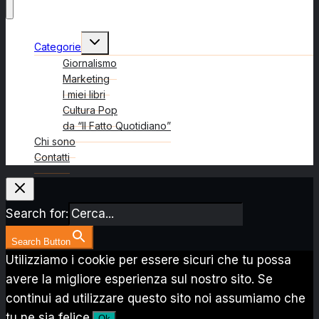
Alterna
Categorie
menu
figlio
Giornalismo
Marketing
I miei libri
Cultura Pop
da “Il Fatto Quotidiano”
Chi sono
Contatti
Search for:
Search Button
Utilizziamo i cookie per essere sicuri che tu possa
avere la migliore esperienza sul nostro sito. Se
continui ad utilizzare questo sito noi assumiamo che
tu ne sia felice.
Ok