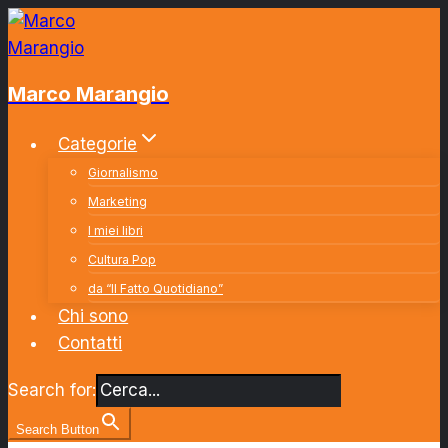
Salta
al
contenuto
Marco Marangio
Categorie
Giornalismo
Marketing
I miei libri
Cultura Pop
da “Il Fatto Quotidiano”
Chi sono
Contatti
Search for:
Search Button