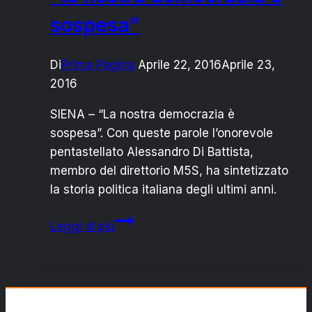
sospesa”
Di
Prima Pagina
Aprile 22, 2016
Aprile 23,
2016
SIENA – “La nostra democrazia è
sospesa”. Con queste parole l’onorevole
pentastellato Alessandro Di Battista,
membro del direttorio M5S, ha sintetizzato
la storia politica italiana degli ultimi anni.
Alessandro
Leggi di più
Di
Battista:
“la
nostra