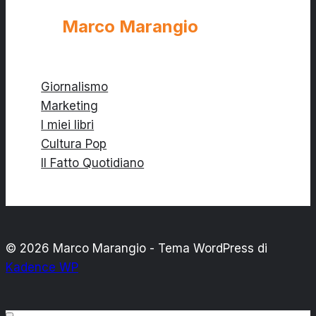
democrazia
è
Marco Marangio
sospesa”
Giornalismo
Marketing
I miei libri
Cultura Pop
Il Fatto Quotidiano
© 2026 Marco Marangio - Tema WordPress di
Kadence WP