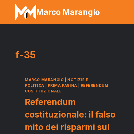
Salta
Marco Marangio
al
contenuto
f-35
MARCO MARANGIO
|
NOTIZIE E
POLITICA
|
PRIMA PAGINA
|
REFERENDUM
COSTITUZIONALE
Referendum
costituzionale: il falso
mito dei risparmi sul