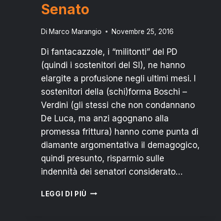
Senato
Di
Marco Marangio
Novembre 25, 2016
Di fantacazzole, i “militonti” del PD
(quindi i sostenitori del SI), ne hanno
elargite a profusione negli ultimi mesi. I
sostenitori della (schi)forma Boschi –
Verdini (gli stessi che non condannano
De Luca, ma anzi agognano alla
promessa frittura) hanno come punta di
diamante argomentativa il demagogico,
quindi presunto, risparmio sulle
indennità dei senatori considerato…
REFERENDUM
LEGGI DI PIÙ
COSTITUZIONALE:
IL