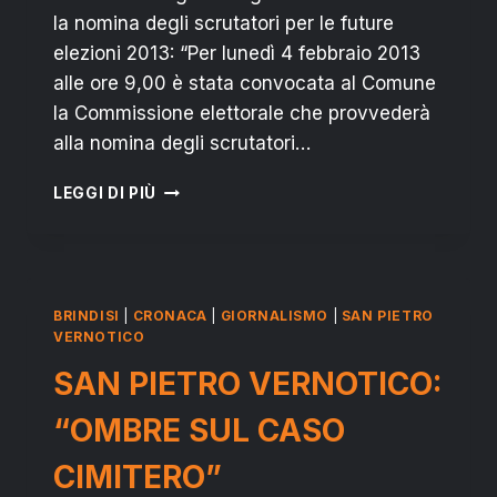
la nomina degli scrutatori per le future
elezioni 2013: “Per lunedì 4 febbraio 2013
alle ore 9,00 è stata convocata al Comune
la Commissione elettorale che provvederà
alla nomina degli scrutatori…
ELEZIONI
LEGGI DI PIÙ
2013
A
SAN
PIETRO
VERNOTICO:
BRINDISI
|
CRONACA
|
GIORNALISMO
|
SAN PIETRO
“NOMINA
VERNOTICO
SCRUTATORI
SAN PIETRO VERNOTICO:
SENZA
FAVORITISMI”
“OMBRE SUL CASO
CIMITERO”