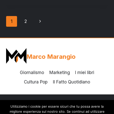
UFFICIALE:
“A
LECCE
Navigazione
Pagina
1
2
DAL
2014”
pagina
successiva
Marco Marangio
Giornalismo
Marketing
I miei libri
Cultura Pop
Il Fatto Quotidiano
Utilizziamo i cookie per essere sicuri che tu possa avere la
© 2026 Marco Marangio - Tema WordPress di
migliore esperienza sul nostro sito. Se continui ad utilizzare