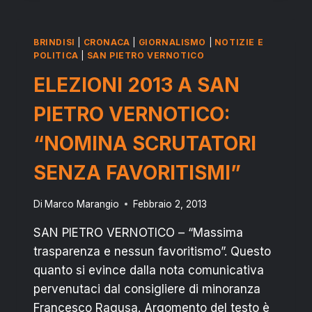
OSSERVATORIO
LEGALITA’:
E’
BRINDISI
|
CRONACA
|
GIORNALISMO
|
NOTIZIE E
ANCORA
POLITICA
|
SAN PIETRO VERNOTICO
SCONTRO
ELEZIONI 2013 A SAN
RAGUSA
–
PIETRO VERNOTICO:
RIZZO
“NOMINA SCRUTATORI
SENZA FAVORITISMI”
Di
Marco Marangio
Febbraio 2, 2013
SAN PIETRO VERNOTICO – “Massima
trasparenza e nessun favoritismo”. Questo
quanto si evince dalla nota comunicativa
pervenutaci dal consigliere di minoranza
Francesco Ragusa. Argomento del testo è