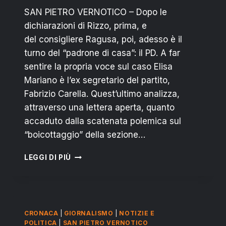
SAN PIETRO VERNOTICO – Dopo le
dichiarazioni di Rizzo, prima, e
del consigliere Ragusa, poi, adesso è il
turno del “padrone di casa”: il PD. A far
sentire la propria voce sul caso Elisa
Mariano è l’ex segretario del partito,
Fabrizio Carella. Quest’ultimo analizza,
attraverso una lettera aperta, quanto
accaduto dalla scatenata polemica sul
“boicottaggio” della sezione…
CARELLA
LEGGI DI PIÙ
(PD)
SU
ELISA
MARIANO:
“INTERESSATO
CRONACA
|
GIORNALISMO
|
NOTIZIE E
ALL’OGGI
POLITICA
|
SAN PIETRO VERNOTICO