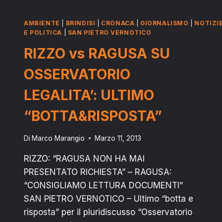
TECNICI,”FI”
CHIEDE
AMBIENTE
|
BRINDISI
|
CRONACA
|
GIORNALISMO
|
NOTIZI
A
E POLITICA
|
SAN PIETRO VERNOTICO
RIZZO
RIZZO vs RAGUSA SU
RIAPERTURA
DEI
OSSERVATORIO
TERMINI
LEGALITA’: ULTIMO
“BOTTA&RISPOSTA”
Di
Marco Marangio
Marzo 11, 2013
RIZZO: “RAGUSA NON HA MAI
PRESENTATO RICHIESTA” – RAGUSA:
“CONSIGLIAMO LETTURA DOCUMENTI”
SAN PIETRO VERNOTICO – Ultimo “botta e
risposta” per il pluridiscusso “Osservatorio