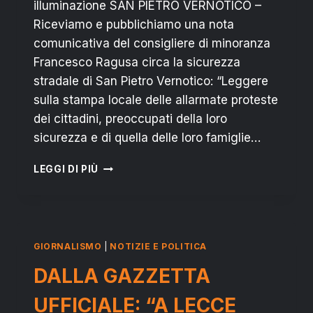
illuminazione SAN PIETRO VERNOTICO –
Riceviamo e pubblichiamo una nota
comunicativa del consigliere di minoranza
Francesco Ragusa circa la sicurezza
stradale di San Pietro Vernotico: “Leggere
sulla stampa locale delle allarmate proteste
dei cittadini, preoccupati della loro
sicurezza e di quella delle loro famiglie…
SAN
LEGGI DI PIÙ
PIETRO
V.CO:
RAGUSA
CHIEDE
PIU’
GIORNALISMO
|
NOTIZIE E POLITICA
SICUREZZA
PER
DALLA GAZZETTA
IL
PAESE
UFFICIALE: “A LECCE