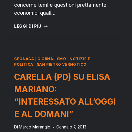
concerne temi e questioni prettamente
economici quali…
FRANCESCO
LEGGI DI PIÙ
RAGUSA
VS
RIZZO:
“SOLO
TASSE
CRONACA
|
GIORNALISMO
|
NOTIZIE E
PER
POLITICA
|
SAN PIETRO VERNOTICO
I
CARELLA (PD) SU ELISA
CITTADINI”
MARIANO:
“INTERESSATO ALL’OGGI
E AL DOMANI”
Di
Marco Marangio
Gennaio 7, 2013