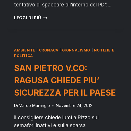
tentativo di spaccare all’interno del PD”….
RAGUSA
LEGGI DI PIÙ
SUL
CASO
MARIANO:
“RIZZO
E
AMBIENTE
|
CRONACA
|
GIORNALISMO
|
NOTIZIE E
L’IMPROVVISATO
POLITICA
PATRIOTTISMO”
SAN PIETRO V.CO:
RAGUSA CHIEDE PIU’
SICUREZZA PER IL PAESE
Di
Marco Marangio
Novembre 24, 2012
il consigliere chiede lumi a Rizzo sui
semafori inattivi e sulla scarsa