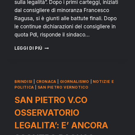
sulla legalità”. Dopo i primi carteggi, iniziati
dal consigliere di minoranza Francesco
Ragusa, si è giunti alle battute finali. Dopo
le continue dichiarazioni del consigliere in
quota Pdl, risponde il sindaco…
RIZZO
LEGGI DI PIÙ
VS
RAGUSA
SU
OSSERVATORIO
LEGALITA’:
BRINDISI
|
CRONACA
|
GIORNALISMO
|
NOTIZIE E
ULTIMO
POLITICA
|
SAN PIETRO VERNOTICO
“BOTTA&RISPOSTA”
SAN PIETRO V.CO
OSSERVATORIO
LEGALITA’: E’ ANCORA