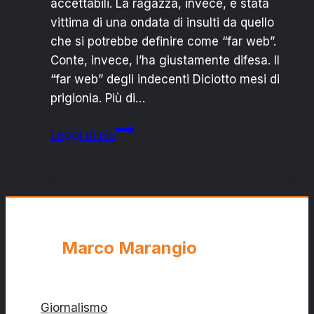
accettabili. La ragazza, invece, è stata
vittima di una ondata di insulti da quello
che si potrebbe definire come “far web”.
Conte, invece, l’ha giustamente difesa. Il
“far web” degli indecenti Diciotto mesi di
prigionia. Più di…
Silvia
Leggi di più
Romano:
insultata
dal
“far
web”
e
Marco Marangio
stimata
da
Conte
Giornalismo