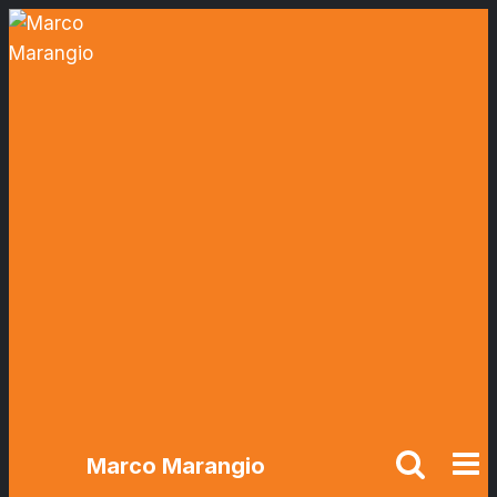
Salta
al
contenuto
Marco Marangio