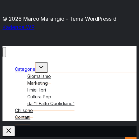
© 2026 Marco Marangio - Tema WordPress di
Kadence WP
Alterna
Categorie
menu
figlio
Giornalismo
Marketing
I miei libri
Cultura Pop
da “Il Fatto Quotidiano”
Chi sono
Contatti
Search Button