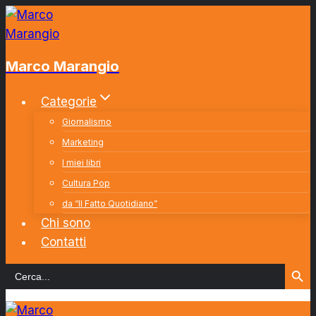
Salta
al
contenuto
Marco Marangio
Categorie
Giornalismo
Marketing
I miei libri
Cultura Pop
da “Il Fatto Quotidiano”
Chi sono
Contatti
Search Button
Search
for: