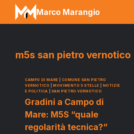
Salta
Marco Marangio
al
contenuto
m5s san pietro vernotico
CAMPO DI MARE
|
COMUNE SAN PIETRO
VERNOTICO
|
MOVIMENTO 5 STELLE
|
NOTIZIE
E POLITICA
|
SAN PIETRO VERNOTICO
Gradini a Campo di
Mare: M5S “quale
regolarità tecnica?”