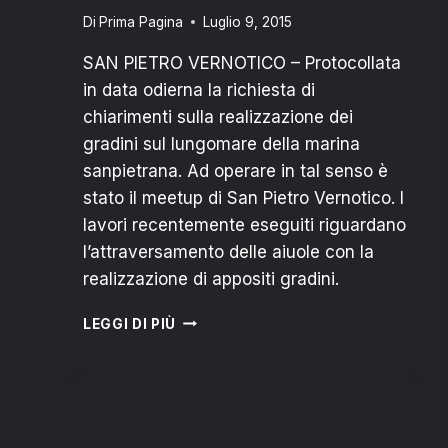
Di
Prima Pagina
Luglio 9, 2015
SAN PIETRO VERNOTICO – Protocollata
in data odierna la richiesta di
chiarimenti sulla realizzazione dei
gradini sul lungomare della marina
sanpietrana. Ad operare in tal senso è
stato il meetup di San Pietro Vernotico. I
lavori recentemente eseguiti riguardano
l’attraversamento delle aiuole con la
realizzazione di appositi gradini.
GRADINI
LEGGI DI PIÙ
A
CAMPO
DI
MARE:
M5S
“QUALE