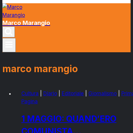
Marco Marangio
marco marangio
Cultura
|
Diario
|
Editoriale
|
Giornalismo
|
Prim
Pagina
1 MAGGIO: QUAND’ERO
COMUNISTA…