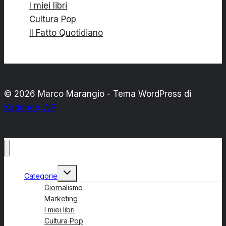
I miei libri
Cultura Pop
Il Fatto Quotidiano
© 2026 Marco Marangio - Tema WordPress di
Kadence WP
Alterna
Categorie
menu
figlio
Giornalismo
Marketing
I miei libri
Cultura Pop