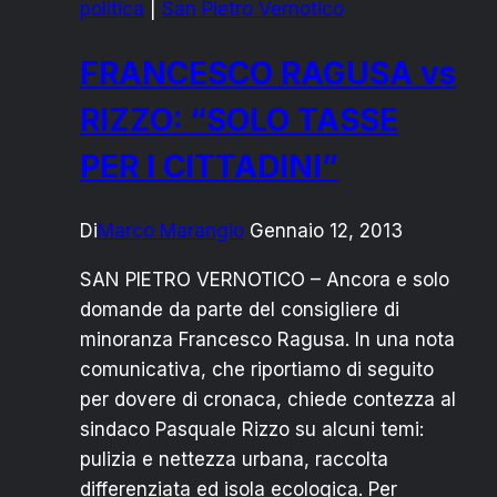
politica
|
San Pietro Vernotico
URBANA:
QUANTO
FRANCESCO RAGUSA vs
COSTI?
RIZZO: “SOLO TASSE
PER I CITTADINI”
Di
Marco Marangio
Gennaio 12, 2013
SAN PIETRO VERNOTICO – Ancora e solo
domande da parte del consigliere di
minoranza Francesco Ragusa. In una nota
comunicativa, che riportiamo di seguito
per dovere di cronaca, chiede contezza al
sindaco Pasquale Rizzo su alcuni temi:
pulizia e nettezza urbana, raccolta
differenziata ed isola ecologica. Per