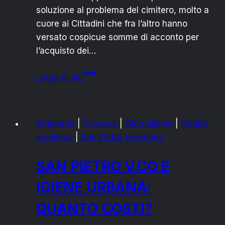
soluzione al problema del cimitero, molto a
cuore ai Cittadini che fra l’altro hanno
versato cospicue somme di acconto per
l’acquisto dei…
SAN
Leggi di più
PIETRO
VERNOTICO:
“OMBRE
Ambiente
|
Cronaca
|
Giornalismo
|
Notizie
SUL
e politica
|
San Pietro Vernotico
CASO
CIMITERO”
SAN PIETRO V.CO E
IGIENE URBANA:
QUANTO COSTI?