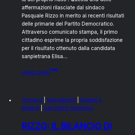
affermazioni rilasciate dal sindaco
Pasquale Rizzo in merito ai recenti risultati
delle primarie del Partito Democratico.
Attraverso comunicato stampa, il primo
cittadino esprime la propria soddisfazione
per il risultato ottenuto dalla candidata
sanpietrana Elisa…
RIZZO
Leggi di più
SU
BOICOTTAGGIO
ELISA
Cronaca
|
Giornalismo
|
Notizie e
MARIANO:
politica
|
San Pietro Vernotico
“IL
PD
RIZZO: IL BILANCIO DI
NON
VEDE