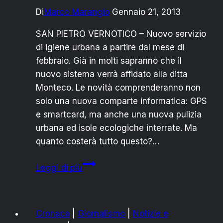
Di
Marco Marangio
Gennaio 21, 2013
SAN PIETRO VERNOTICO – Nuovo servizio
di igiene urbana a partire dal mese di
febbraio. Già in molti sapranno che il
nuovo sistema verrà affidato alla ditta
Monteco. Le novità comprenderanno non
solo una nuova comparte informatica: GPS
e smartcard, ma anche una nuova pulizia
urbana ed isole ecologiche interrate. Ma
quanto costerà tutto questo?…
SAN
Leggi di più
PIETRO
V.CO
E
Cronaca
|
Giornalismo
|
Notizie e
IGIENE