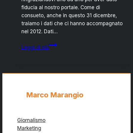
fiducia al nostro portale. Come di
consueto, anche in questo 31 dicembre,
traiamo i dati che ci hanno accompagnato
nel 2012. Dati…
BUON
Leggi di più
2013
DA
PRIMA
PAGINA:
UN
ANNO
Marco Marangio
DI
INFORMAZIONE
Giornalismo
Marketing