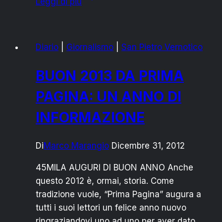
Leggi di più
IL
BILANCIO
DI
Diario
|
Giornalismo
|
San Pietro Vernotico
UN
ANNO
BUON 2013 DA PRIMA
DI
AMMINISTRAZIONE
PAGINA: UN ANNO DI
INFORMAZIONE
Di
Marco Marangio
Dicembre 31, 2012
45MILA AUGURI DI BUON ANNO Anche
questo 2012 è, ormai, storia. Come
tradizione vuole, “Prima Pagina” augura a
tutti i suoi lettori un felice anno nuovo
ringraziandovi uno ad uno per aver dato