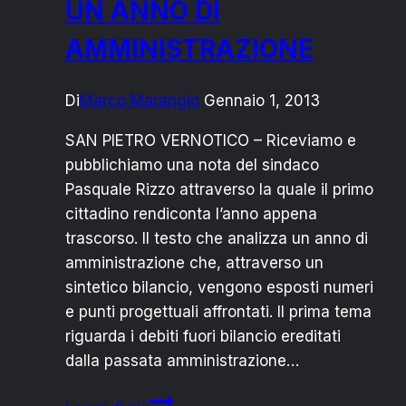
UN ANNO DI
OLTRE
AMMINISTRAZIONE
IL
PROPRIO
NASO”
Di
Marco Marangio
Gennaio 1, 2013
SAN PIETRO VERNOTICO – Riceviamo e
pubblichiamo una nota del sindaco
Pasquale Rizzo attraverso la quale il primo
cittadino rendiconta l’anno appena
trascorso. Il testo che analizza un anno di
amministrazione che, attraverso un
sintetico bilancio, vengono esposti numeri
e punti progettuali affrontati. Il prima tema
riguarda i debiti fuori bilancio ereditati
dalla passata amministrazione…
RIZZO: