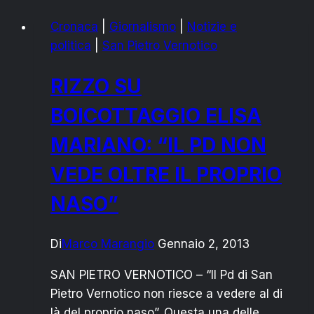
ELISA
Cronaca
|
Giornalismo
|
Notizie e
MARIANO:
politica
|
San Pietro Vernotico
“INTERESSATO
ALL’OGGI
RIZZO SU
E
AL
BOICOTTAGGIO ELISA
DOMANI”
MARIANO: “IL PD NON
VEDE OLTRE IL PROPRIO
NASO”
Di
Marco Marangio
Gennaio 2, 2013
SAN PIETRO VERNOTICO – “Il Pd di San
Pietro Vernotico non riesce a vedere al di
là del proprio naso”. Questa una delle