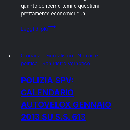
quanto concerne temi e questioni
prettamente economici quali…
FRANCESCO
Leggi di più
RAGUSA
vs
RIZZO:
Cronaca
|
Giornalismo
|
Notizie e
“SOLO
politica
|
San Pietro Vernotico
TASSE
PER
POLIZIA SPV:
I
CITTADINI”
CALENDARIO
AUTOVELOX GENNAIO
2013 SU S.S. 613