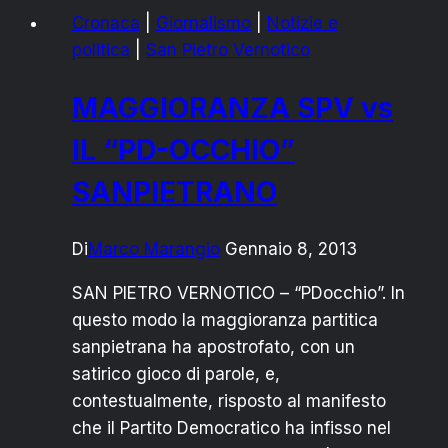
AUTOVELOX
Cronaca
|
Giornalismo
|
Notizie e
GENNAIO
politica
|
San Pietro Vernotico
2013
SU
MAGGIORANZA SPV vs
S.S.
613
IL “PD-OCCHIO”
SANPIETRANO
Di
Marco Marangio
Gennaio 8, 2013
SAN PIETRO VERNOTICO – “PDocchio”. In
questo modo la maggioranza partitica
sanpietrana ha apostrofato, con un
satirico gioco di parole, e,
contestualmente, risposto al manifesto
che il Partito Democratico ha infisso nel