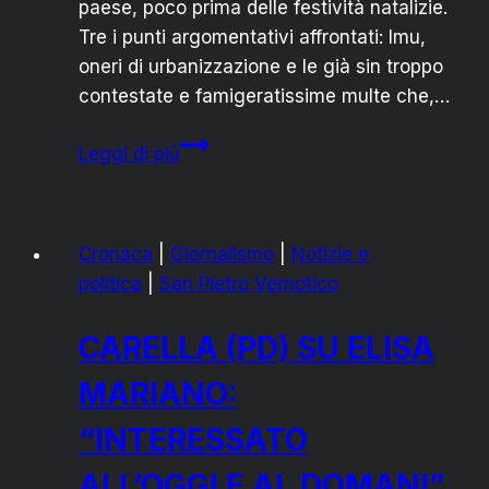
paese, poco prima delle festività natalizie.
Tre i punti argomentativi affrontati: Imu,
oneri di urbanizzazione e le già sin troppo
contestate e famigeratissime multe che,…
MAGGIORANZA
Leggi di più
SPV
vs
IL
Cronaca
|
Giornalismo
|
Notizie e
“PD-
politica
|
San Pietro Vernotico
OCCHIO”
SANPIETRANO
CARELLA (PD) SU ELISA
MARIANO:
“INTERESSATO
ALL’OGGI E AL DOMANI”