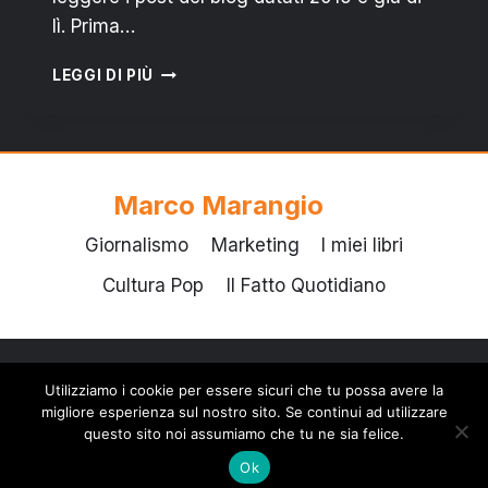
lì. Prima…
SAN
LEGGI DI PIÙ
PIETRO
VERNOTICO:
“È
UNA
BOIATA
Marco Marangio
PAZZESCA!”
Giornalismo
Marketing
I miei libri
Cultura Pop
Il Fatto Quotidiano
Utilizziamo i cookie per essere sicuri che tu possa avere la
© 2026 Marco Marangio - Tema WordPress di
migliore esperienza sul nostro sito. Se continui ad utilizzare
Kadence WP
questo sito noi assumiamo che tu ne sia felice.
Ok