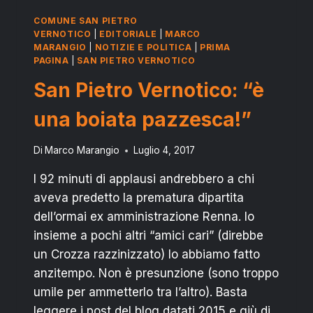
COMUNE SAN PIETRO
VERNOTICO
|
EDITORIALE
|
MARCO
MARANGIO
|
NOTIZIE E POLITICA
|
PRIMA
PAGINA
|
SAN PIETRO VERNOTICO
San Pietro Vernotico: “è
una boiata pazzesca!”
Di
Marco Marangio
Luglio 4, 2017
I 92 minuti di applausi andrebbero a chi
aveva predetto la prematura dipartita
dell’ormai ex amministrazione Renna. Io
insieme a pochi altri “amici cari” (direbbe
un Crozza razzinizzato) lo abbiamo fatto
anzitempo. Non è presunzione (sono troppo
umile per ammetterlo tra l’altro). Basta
leggere i post del blog datati 2015 e giù di