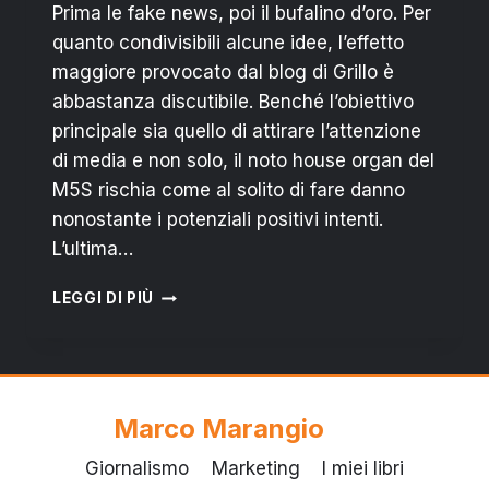
Prima le fake news, poi il bufalino d’oro. Per
quanto condivisibili alcune idee, l’effetto
maggiore provocato dal blog di Grillo è
abbastanza discutibile. Benché l’obiettivo
principale sia quello di attirare l’attenzione
di media e non solo, il noto house organ del
M5S rischia come al solito di fare danno
nonostante i potenziali positivi intenti.
L’ultima…
“RAI
LEGGI DI PIÙ
CHIEDI
SCUSA”:
BREVE
ANALISI
SUL
Marco Marangio
(DIS)SERVIZIO
PUBBLICO
Giornalismo
Marketing
I miei libri