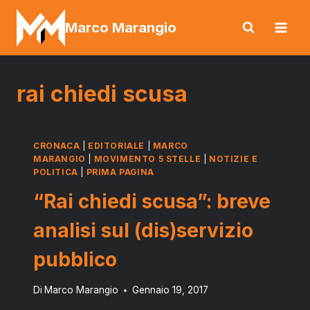
Salta
Marco Marangio
al
contenuto
rai chiedi scusa
CRONACA
|
EDITORIALE
|
MARCO
MARANGIO
|
MOVIMENTO 5 STELLE
|
NOTIZIE E
POLITICA
|
PRIMA PAGINA
“Rai chiedi scusa”: breve
analisi sul (dis)servizio
pubblico
Di
Marco Marangio
Gennaio 19, 2017