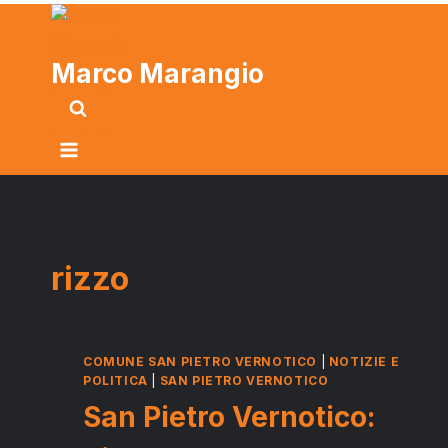
Marco Marangio
rizzo
COMUNE SAN PIETRO VERNOTICO
|
NOTIZIE E
POLITICA
|
SAN PIETRO VERNOTICO
San Pietro Vernotico: