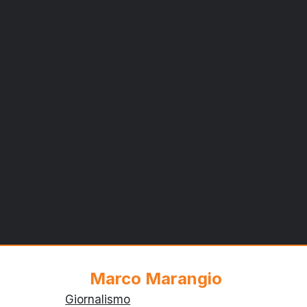
LOCO
“SIETE
FALSI
E
VIOLATE
LA
LEGGE”
Marco Marangio
Giornalismo