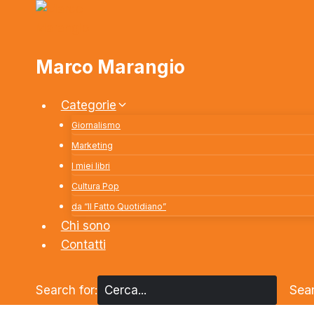
Salta
al
contenuto
Marco Marangio
Categorie
Giornalismo
Marketing
I miei libri
Cultura Pop
da “Il Fatto Quotidiano”
Chi sono
Contatti
Sea
Search for: