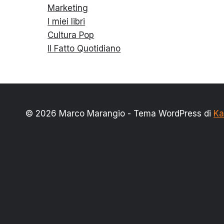
Marketing
I miei libri
Cultura Pop
Il Fatto Quotidiano
© 2026 Marco Marangio - Tema WordPress di
Ka
Alterna
Categorie
menu
Giornalismo
figlio
Marketing
I miei libri
Cultura Pop