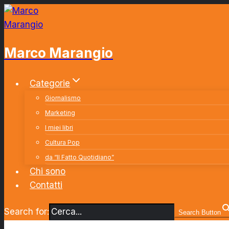
Salta
al
contenuto
Marco Marangio
Categorie
Giornalismo
Marketing
I miei libri
Cultura Pop
da “Il Fatto Quotidiano”
Chi sono
Contatti
Search for:
Search Button