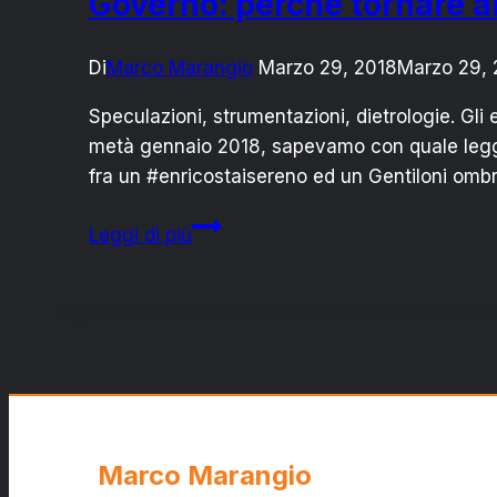
Governo: perché tornare all
Di
Marco Marangio
Marzo 29, 2018
Marzo 29, 
Speculazioni, strumentazioni, dietrologie. Gli e
metà gennaio 2018, sapevamo con quale legge 
fra un #enricostaisereno ed un Gentiloni ombra
Governo:
Leggi di più
perché
tornare
alle
urne
è
l’unica
via
possibile
Marco Marangio