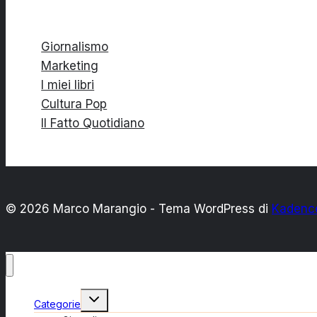
Giornalismo
Marketing
I miei libri
Cultura Pop
Il Fatto Quotidiano
© 2026 Marco Marangio - Tema WordPress di
Kadenc
Alterna
Categorie
menu
figlio