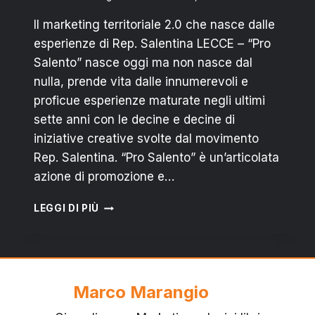
Il marketing territoriale 2.0 che nasce dalle
esperienze di Rep. Salentina LECCE – “Pro
Salento” nasce oggi ma non nasce dal
nulla, prende vita dalle innumerevoli e
proficue esperienze maturate negli ultimi
sette anni con le decine e decine di
iniziative creative svolte dal movimento
Rep. Salentina. “Pro Salento” è un’articolata
azione di promozione e…
LECCE:
LEGGI DI PIÙ
“PRO
SALENTO”
È
IL
NUOVO
Marco Marangio
MODO
DI