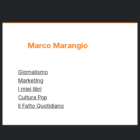
SPV:
TUTTO
PRONTO
PER
IL
SOGGIORNO
Marco Marangio
TERMALE
Giornalismo
Marketing
I miei libri
Cultura Pop
Il Fatto Quotidiano