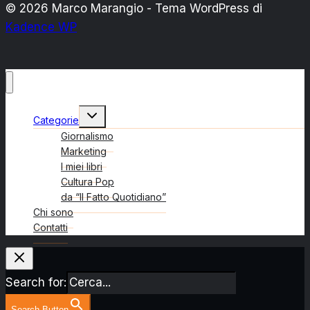
© 2026 Marco Marangio - Tema WordPress di
Kadence WP
Alterna
Categorie
menu
figlio
Giornalismo
Marketing
I miei libri
Cultura Pop
da “Il Fatto Quotidiano”
Chi sono
Contatti
Search for:
Search Button