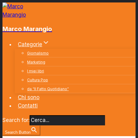
Salta
al
contenuto
Marco Marangio
Categorie
Giornalismo
Marketing
I miei libri
Cultura Pop
da “Il Fatto Quotidiano”
Chi sono
Contatti
Search for:
Search Button