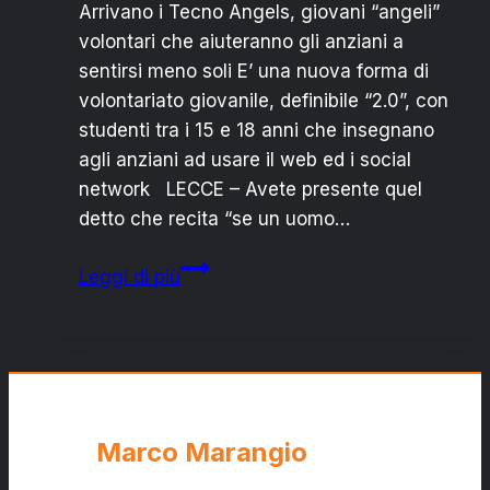
Arrivano i Tecno Angels, giovani “angeli”
volontari che aiuteranno gli anziani a
sentirsi meno soli E’ una nuova forma di
volontariato giovanile, definibile “2.0”, con
studenti tra i 15 e 18 anni che insegnano
agli anziani ad usare il web ed i social
network LECCE – Avete presente quel
detto che recita “se un uomo…
IST.
Leggi di più
COSTA
LECCE:
ARRIVANO
I
TECNO
ANGELS
Marco Marangio