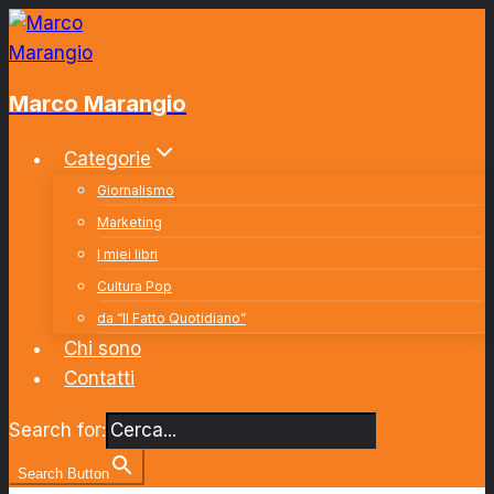
Salta
al
contenuto
Marco Marangio
Categorie
Giornalismo
Marketing
I miei libri
Cultura Pop
da “Il Fatto Quotidiano”
Chi sono
Contatti
Search for:
Search Button