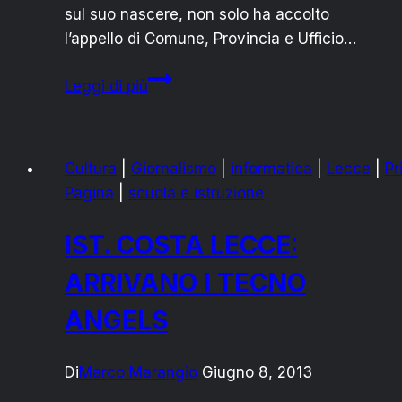
sul suo nascere, non solo ha accolto
l’appello di Comune, Provincia e Ufficio…
LECCE
Leggi di più
CAPITALE
EUROPEA
DELLA
Cultura
|
Giornalismo
|
informatica
|
Lecce
|
Pr
CULTURA
Pagina
|
scuola e istruzione
2019:
IST.
IST. COSTA LECCE:
COSTA
È
ARRIVANO I TECNO
AL
ANGELS
SUO
FIANCO
Di
Marco Marangio
Giugno 8, 2013