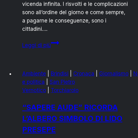
vicenda infinita. I risvolti e le complicazioni
sono all’ordine del giorno e come sempre,
a pagarne le conseguenze, sono i
cittadini….
IL
Leggi di più
PD
SUL
CIMITERO
Ambiente
|
Brindisi
|
Cronaca
|
Giornalismo
|
N
SANPIETRANO:
e politica
|
San Pietro
“UNA
Vernotico
|
Torchiarolo
VICENDA
INFINITA”
“SAPERE AUDE” RICORDA
L’ALBERO SIMBOLO DI LIDO
PRESEPE