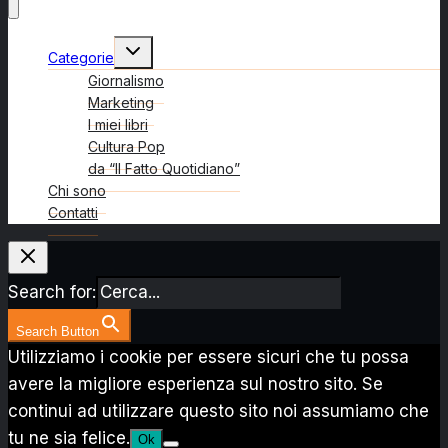
Alterna
Categorie
menu
figlio
Giornalismo
Marketing
I miei libri
Cultura Pop
da “Il Fatto Quotidiano”
Chi sono
Contatti
Search for:
Search Button
Utilizziamo i cookie per essere sicuri che tu possa
avere la migliore esperienza sul nostro sito. Se
continui ad utilizzare questo sito noi assumiamo che
tu ne sia felice.
Ok