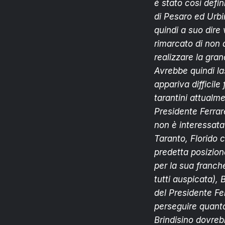
è stato così defi
di Pesaro ed Urbi
quindi a suo dire 
rimarcato di non 
realizzare la gra
Avrebbe quindi la
appariva difficile
tarantini attualm
Presidente Ferrar
non è interessata
Taranto, Florido 
predetta posizion
per la sua franche
tutti auspicata),
del Presidente Fer
perseguire quanto 
Brindisino dovreb