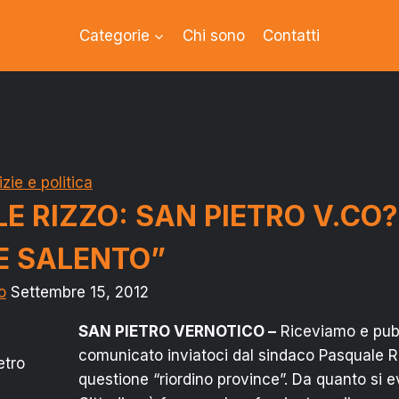
Categorie
Chi sono
Contatti
zie e politica
E RIZZO: SAN PIETRO V.CO?
E SALENTO”
o
Settembre 15, 2012
SAN PIETRO VERNOTICO –
Riceviamo e pubb
comunicato inviatoci dal sindaco Pasquale Ri
etro
questione “riordino province”. Da quanto si ev