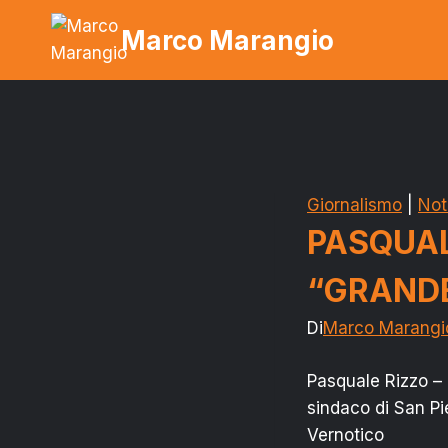
Salta
Marco Marangio
al
contenuto
Giornalismo
|
Noti
PASQUAL
“GRAND
Di
Marco Marangi
Pasquale Rizzo –
sindaco di San Pi
Vernotico