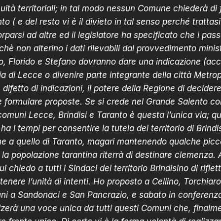
uità territoriali; in tal modo nessun Comune chiederà di 
to ( e del resto vi è il divieto in tal senso perché trattas
parsi ad altre ed il legislatore ha specificato che i pas
chè non alterino i dati rilevabili dal provvedimento minist
o, Florido e Stefano dovranno dare una indicazione (acc
ia di Lecce o divenire parte integrante della città Metropo
 difetto di indicazioni, il potere della Regione di decidere
li e formulare proposte. Se si crede nel Grande Salento 
omuni Lecce, Brindisi e Taranto è questa l’unica via; qua
i tempi per consentire la tutela del territorio di Brindisi
ne a quello di Taranto, magari mantenendo qualche picc
i la popolazione tarantina riterrà di destinare clemenza. 
ui chiedo a tutti i Sindaci del territorio Brindisino di riflet
nere l’unità di intenti. Ho proposto a Cellino, Torchiarol
uni a Sandonaci e San Pancrazio, e sabato in conferen
lzerà una voce unica da tutti questi Comuni che, finalm