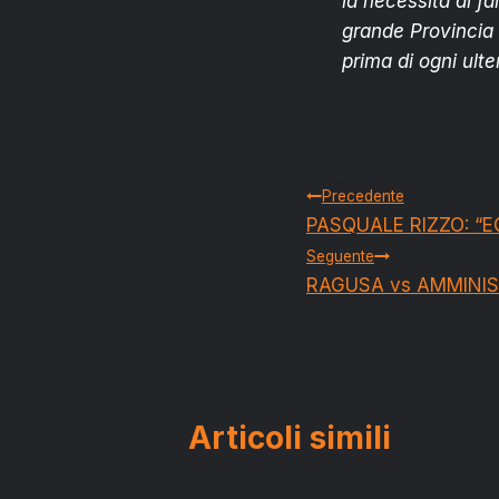
la necessità di fa
grande Provincia 
prima di ogni ulte
Navigazion
Precedente
PASQUALE RIZZO: “E
articoli
Seguente
RAGUSA vs AMMINIS
Articoli simili