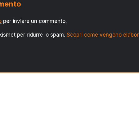
mmento
o
per inviare un commento.
Akismet per ridurre lo spam.
Scopri come vengono elaborati