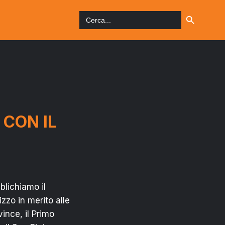
Search Button
Search
for:
 CON IL
lichiamo il
zzo in merito alle
ince, il Primo