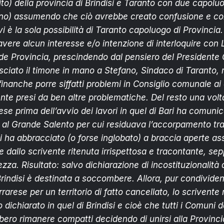
nito) della provincia di Brindisi e Taranto con due capol
no) assumendo che ciò avrebbe creato confusione e conf
vi è la sola possibilità di Taranto capoluogo di Provincia.
avere alcun interesse e/o intenzione di interloquire con
nde Provincia, prescindendo dal pensiero del Presidente
sciato il timone in mano a Stefano, Sindaco di Taranto,
 finanche porre siffatti problemi in Consiglio comunale ai 
ente presi da ben altre problematiche. Del resto una volta
ese prima dell’avvio dei lavori in quel di Bari ha comun
 al Grande Salento per cui residuava l’accorpamento tra 
ci ha abbracciato (o forse inglobato) a braccia aperte a
e dallo scrivente ritenuta irrispettosa e tracontante, se
zza. Risultato: salvo dichiarazione di incostituzionalità
 Brindisi è destinata a soccombere. Allora, pur condivide
rarese per un territorio di fatto cancellato, lo scrivente r
dichiarato in quel di Brindisi e cioè che tutti i Comuni de
bero rimanere compatti decidendo di unirsi alla Provincia