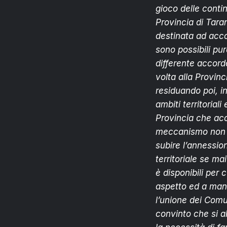
gioco delle contin
Provincia di Taran
destinata ad accor
sono possibili pur
differente accord
volta alla Provinc
residuando poi, in
ambiti territoria
Provincia che acc
meccanismo non ha 
subire l’annessio
territoriale se ma
è disponibili per c
aspetto ed a mante
l’unione dei Com
convinto che si a