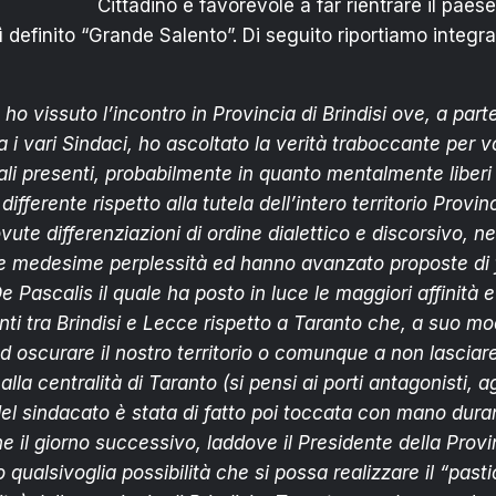
Cittadino è favorevole a far rientrare il paese
 definito “Grande Salento”. Di seguito riportiamo integra
 ho vissuto l’incontro in Provincia di Brindisi ove, a parte
ra i vari Sindaci, ho ascoltato la verità traboccante per 
cali presenti, probabilmente in quanto mentalmente liberi
fferente rispetto alla tutela dell’intero territorio Provinc
vute differenziazioni di ordine dialettico e discorsivo, n
 medesime perplessità ed hanno avanzato proposte di fa
e Pascalis il quale ha posto in luce le maggiori affinità
enti tra Brindisi e Lecce rispetto a Taranto che, a suo m
ad oscurare il nostro territorio o comunque a non lasciar
 alla centralità di Taranto (si pensi ai porti antagonisti, ag
el sindacato è stata di fatto poi toccata con mano duran
e il giorno successivo, laddove il Presidente della Provi
 qualsivoglia possibilità che si possa realizzare il “past