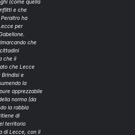
uoghi (come quella
litti e che
 Peraltro ha
 Lecce per
 Gabellone.
 rimarcando che
cittadini
 che il
icato che Lecce
Brindisi e
ssumendo la
ppure apprezzabile
 della norma (da
ndo la rabbia
itiene di
l territorio
 di Lecce, con il