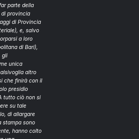
far parte della
i di provincia
saggi di Provincia
eriale), e, salvo
orparsi a loro
litana di Bari),
 gli
come unica
lsivoglia altro
 che finirà con il
olo presidio
A tutto ciò non si
tere su tale
o, di allargare
za stampa sono
ente, hanno colto