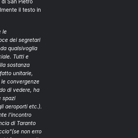
 di San Pietro
lmente il testo in
 le
voce dei segretari
 da qualsivoglia
iale. Tutti e
ella sostanza
tto unitarie,
 e le convergenze
odo di vedere, ha
e spazi
li aeroporti etc.).
te l’incontro
ncia di Taranto
iccio”(se non erro