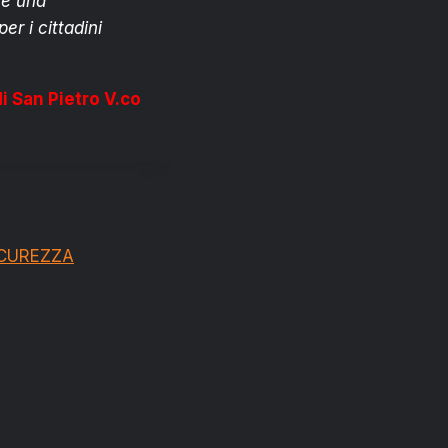
are una
r i cittadini
i San Pietro V.co
ICUREZZA