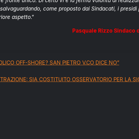
re fronte unico. Di certo vi è la ferma volontà di realizz
salvaguardando, come proposto dai Sindacati, i presidi pe
riore aspetto
.”
Pasquale Rizzo Sindaco d
e
OLICO OFF-SHORE? SAN PIETRO V.CO DICE NO”
TRAZIONE: SIA COSTITUITO OSSERVATORIO PER LA S