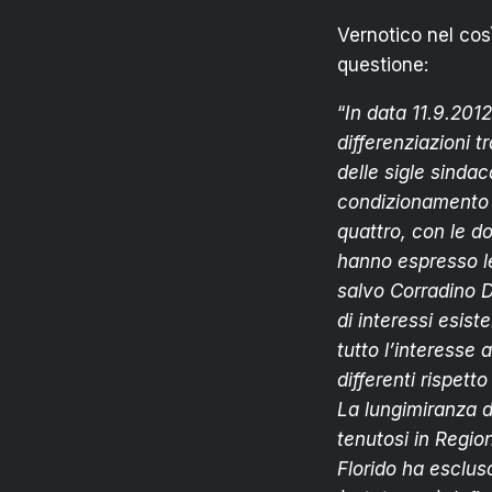
Vernotico nel così
questione:
“
In data 11.9.2012
differenziazioni t
delle sigle sinda
condizionamento di
quattro, con le do
hanno espresso le
salvo Corradino D
di interessi esist
tutto l’interesse 
differenti rispetto
La lungimiranza d
tenutosi in Region
Florido ha escluso