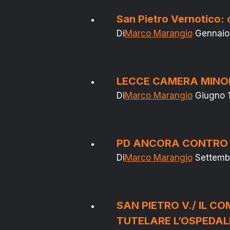
San Pietro Vernotico: 
Di
Marco Marangio
Gennaio
LECCE CAMERA MINOR
Di
Marco Marangio
Giugno 1
PD ANCORA CONTRO R
Di
Marco Marangio
Settemb
SAN PIETRO V./ IL CO
TUTELARE L’OSPEDA