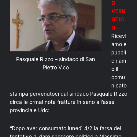
O
VERN
OTIC
O –
Ricevi
amo e
pubbli
Pasquale Rizzo – sindaco di San
chiam
Pietro V.co
o il
comu
nicato
stampa pervenutoci dal sindaco Pasquale Rizzo
circa le ormai note fratture in seno all’asse
provinciale Udc:
“Dopo aver consumato lunedì 4/2 la farsa del
tentativo di dare spessore politico a Massimo