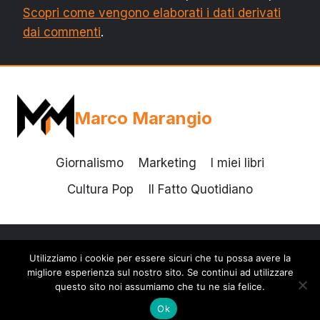
Scopri come vengono elaborati i dati derivati
dai commenti
.
Marco Marangio
Giornalismo
Marketing
I miei libri
Cultura Pop
Il Fatto Quotidiano
Utilizziamo i cookie per essere sicuri che tu possa avere la
© 2026 Marco Marangio - Tema WordPress di
migliore esperienza sul nostro sito. Se continui ad utilizzare
Kadence WP
questo sito noi assumiamo che tu ne sia felice.
Ok