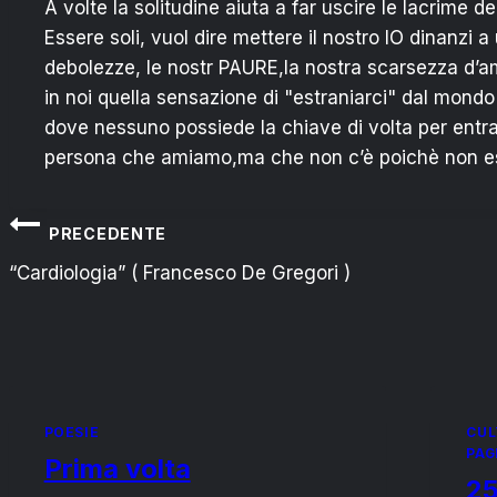
A volte la solitudine aiuta a far uscire le lacrime
Essere soli, vuol dire mettere il nostro IO dinanzi a
debolezze, le nostr PAURE,la nostra scarsezza d’a
in noi quella sensazione di "estraniarci" dal mondo 
dove nessuno possiede la chiave di volta per ent
persona che amiamo,ma che non c’è poichè non es
Navigazione
PRECEDENTE
articoli
“Cardiologia” ( Francesco De Gregori )
POESIE
CUL
PAG
Prima volta
25