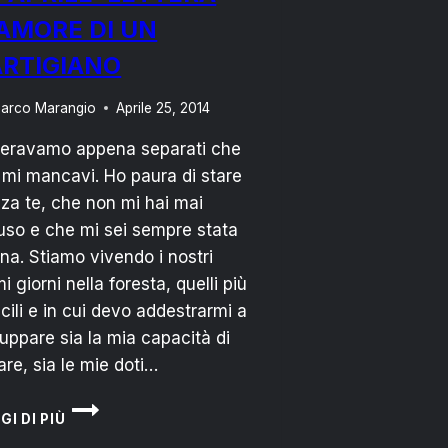
’AMORE DI UN
ARTIGIANO
arco Marangio
Aprile 25, 2014
 eravamo appena separati che
 mi mancavi. Ho paura di stare
za te, che non mi hai mai
uso e che mi sei sempre stata
ina. Stiamo vivendo i nostri
mi giorni nella foresta, quelli più
ficili e in cui devo addestrarmi a
luppare sia la mia capacità di
re, sia le mie doti…
25
GI DI PIÙ
APRILE:
LETTERA