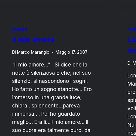
POESIE
POE
Il mio amore
Lo
m
Di
Marco Marangio
Maggio 17, 2007
Di
M
“Il mio amore…” Si dice che la
notte è silenziosa E che, nel suo
Lon
silenzio, si nascondono i sogni.
Mai
Ho fatto un sogno stanotte… Ero
pro
immerso in una grande luce,
spl
chiara…splendente…pareva
vol
immensa…. Poi ho guardato
Lon
meglio… Era lì…il mio amore… Il
Nul
suo cuore era talmente puro, da
nos