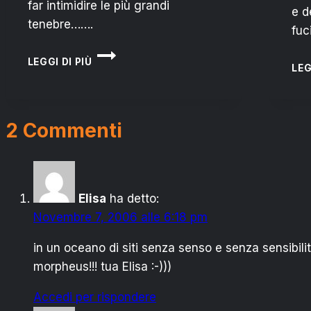
far intimidire le più grandi
e d
tenebre…….
fuc
IL
LEGGI DI PIÙ
MIO
LEG
AMORE
2 Commenti
Elisa
ha detto:
Novembre 7, 2006 alle 6:18 pm
in un oceano di siti senza senso e senza sensibili
morpheus!!! tua Elisa :-)))
Accedi per rispondere