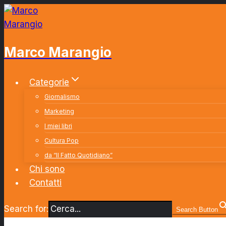
Salta
al
contenuto
Marco Marangio
Categorie
Giornalismo
Marketing
I miei libri
Cultura Pop
da “Il Fatto Quotidiano”
Chi sono
Contatti
Search for:
Search Button