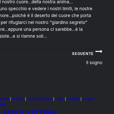
 del nostro cuore…della nostra anima…
 uno specchio e vedere i nostri limiti, le nostre
more…poichè è il deserto del cuore che porta
per rifugiarci nel nostro "giardino segreto"
rare…eppure una persona ci sarebbe…è la
iste…e si riamne soli…
SEGUENTE
Il sogno
TURA
|
DIARIO
|
LETTERATURA
|
LIBRI
|
POESIE
|
PRIMA
INA
 APRILE: LETTERA