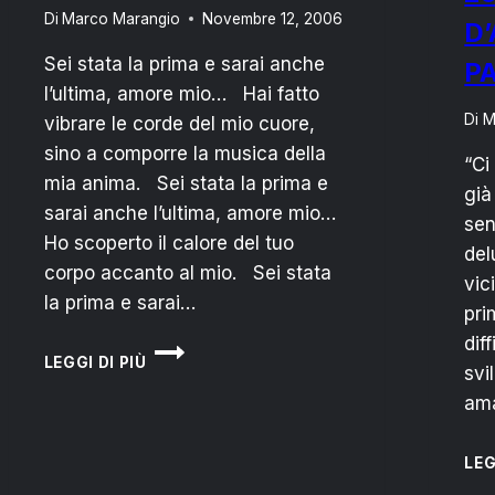
Di
Marco Marangio
Novembre 12, 2006
D
Sei stata la prima e sarai anche
P
l’ultima, amore mio… Hai fatto
Di
M
vibrare le corde del mio cuore,
sino a comporre la musica della
“Ci
mia anima. Sei stata la prima e
già
sarai anche l’ultima, amore mio…
sen
Ho scoperto il calore del tuo
del
corpo accanto al mio. Sei stata
vic
la prima e sarai…
pri
dif
PRIMA
LEGGI DI PIÙ
VOLTA
svi
ama
LEG