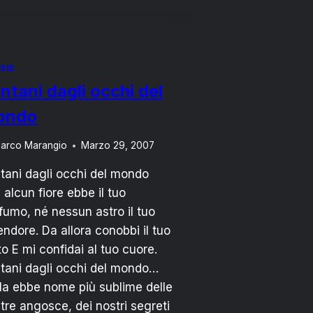
D’AMORE
DI
UN
PARTIGIANO
SIE
ntani dagli occhi del
ondo
arco Marangio
Marzo 29, 2007
tani dagli occhi del mondo
 alcun fiore ebbe il tuo
fumo, né nessun astro il tuo
endore. Da allora conobbi il tuo
to E mi confidai al tuo cuore.
tani dagli occhi del mondo…
la ebbe nome più sublime delle
tre angosce, dei nostri segreti