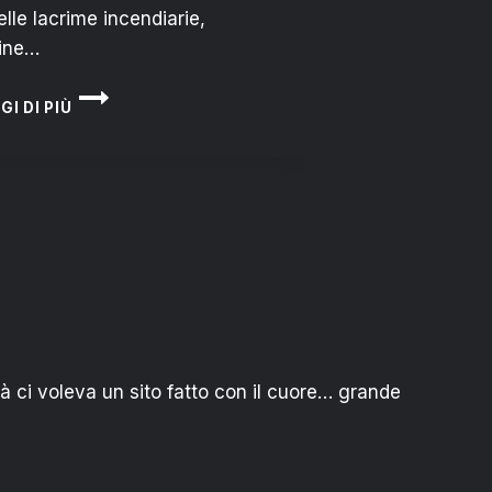
elle lacrime incendiarie,
ine…
LONTANI
GI DI PIÙ
DAGLI
OCCHI
DEL
MONDO
tà ci voleva un sito fatto con il cuore… grande