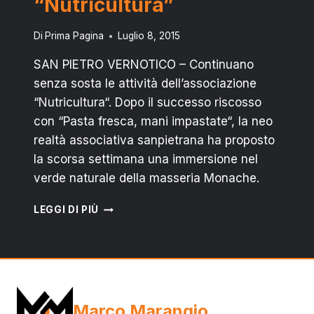
“Nutricultura”
Di
Prima Pagina
Luglio 8, 2015
SAN PIETRO VERNOTICO – Continuano
senza sosta le attività dell’associazione
“Nutricultura“. Dopo il successo riscosso
con “Pasta fresca, mani impastate“, la neo
realtà associativa sanpietrana ha proposto
la scorsa settimana una immersione nel
verde naturale della masseria Monache.
SAN
LEGGI DI PIÙ
PIETRO
VERNOTICO:
“BIOIL
KIDS”,
UN
ALTRO
Marco Marangio
SUCCESSO