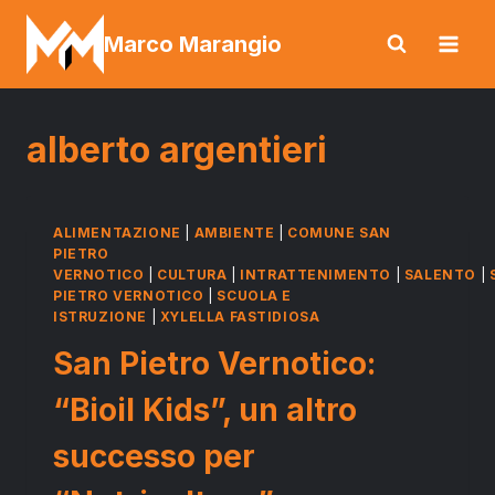
Salta
Marco Marangio
al
contenuto
alberto argentieri
ALIMENTAZIONE
|
AMBIENTE
|
COMUNE SAN
PIETRO
VERNOTICO
|
CULTURA
|
INTRATTENIMENTO
|
SALENTO
|
PIETRO VERNOTICO
|
SCUOLA E
ISTRUZIONE
|
XYLELLA FASTIDIOSA
San Pietro Vernotico:
“Bioil Kids”, un altro
successo per