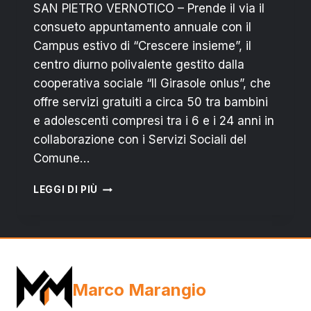
SAN PIETRO VERNOTICO – Prende il via il
consueto appuntamento annuale con il
Campus estivo di “Crescere insieme”, il
centro diurno polivalente gestito dalla
cooperativa sociale “Il Girasole onlus”, che
offre servizi gratuiti a circa 50 tra bambini
e adolescenti compresi tra i 6 e i 24 anni in
collaborazione con i Servizi Sociali del
Comune…
SAN
LEGGI DI PIÙ
PIETRO
VERNOTICO:
AL
VIA
IL
CAMPUS
Marco Marangio
2015
“CRESCERE