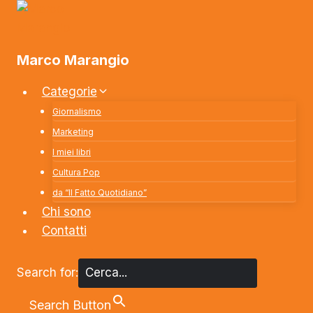
Salta
al
contenuto
Marco Marangio
Categorie
Giornalismo
Marketing
I miei libri
Cultura Pop
da “Il Fatto Quotidiano”
Chi sono
Contatti
Search for:
Search Button