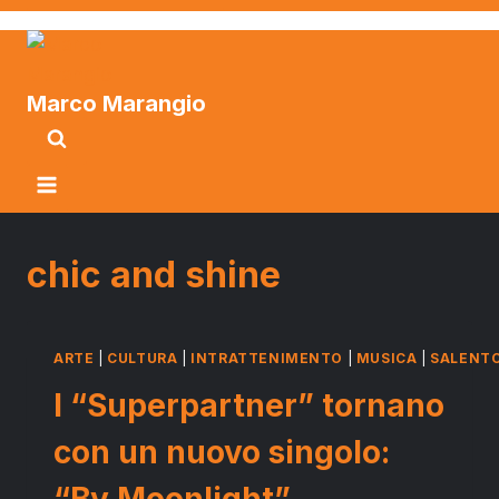
Marco Marangio
chic and shine
ARTE
|
CULTURA
|
INTRATTENIMENTO
|
MUSICA
|
SALENT
I “Superpartner” tornano
con un nuovo singolo:
“By Moonlight”