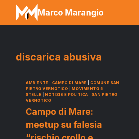
Salta
Marco Marangio
al
contenuto
discarica abusiva
AMBIENTE
|
CAMPO DI MARE
|
COMUNE SAN
PIETRO VERNOTICO
|
MOVIMENTO 5
STELLE
|
NOTIZIE E POLITICA
|
SAN PIETRO
VERNOTICO
Campo di Mare:
meetup su falesia
“rischio crollo e