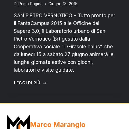
Di
Prima Pagina
Giugno 13, 2015
SAN PIETRO VERNOTICO – Tutto pronto per
il FantaCampus 2015 alle Officine del
Sapere 3.0, il Laboratorio urbano di San
Pietro Vernotico (Br) gestito dalla
Cooperativa sociale “Il Girasole onlus”, che
da lunedì 15 a sabato 27 giugno animerà le
lunghe giornate estive con giochi,
laboratori e visite guidate.
SAN
LEGGI DI PIÙ
PIETRO
VERNOTICO:
PARTE
IL
“FANTACAMPUS
2015”,
Marco Marangio
DA