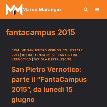
Salta
Marco Marangio
al
contenuto
fantacampus 2015
COMUNE SAN PIETRO VERNOTICO
|
ESTATE
2015
|
INTRATTENIMENTO
|
SAN PIETRO
VERNOTICO
|
SCUOLA E ISTRUZIONE
San Pietro Vernotico:
parte il “FantaCampus
2015”, da lunedì 15
giugno