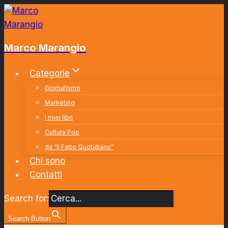
Salta
al
contenuto
Marco Marangio
Categorie
Giornalismo
Marketing
I miei libri
Cultura Pop
da “Il Fatto Quotidiano”
Chi sono
Contatti
Search for:
Search Button