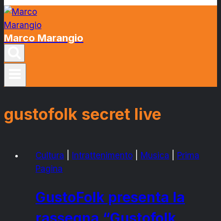
Marco Marangio
gustofolk secret live
Cultura
|
Intrattenimento
|
Musica
|
Prima
Pagina
GustoFolk presenta la
rassegna “Gustofolk