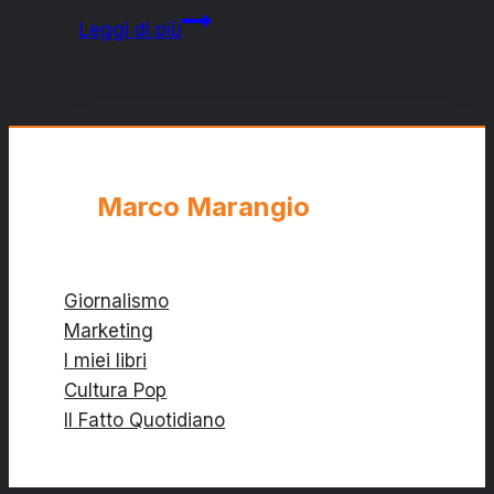
GustoFolk
Leggi di più
presenta
la
rassegna
“Gustofolk
Secret
Live”.
Marco Marangio
Domani
“Heidi
for
Giornalismo
president”
Marketing
I miei libri
Cultura Pop
Il Fatto Quotidiano