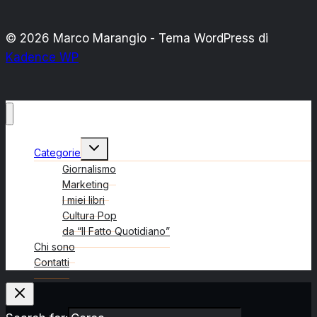
© 2026 Marco Marangio - Tema WordPress di
Kadence WP
Alterna
Categorie
menu
figlio
Giornalismo
Marketing
I miei libri
Cultura Pop
da “Il Fatto Quotidiano”
Chi sono
Contatti