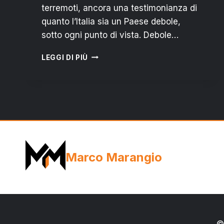
terremoti, ancora una testimonianza di
quanto l’Italia sia un Paese debole,
sotto ogni punto di vista. Debole…
ISCHIA:
LEGGI DI PIÙ
QUANDO
L’ABUSIVISMO
EDILIZIO
FA
CROLLARE
L’ITALIA
Marco Marangio