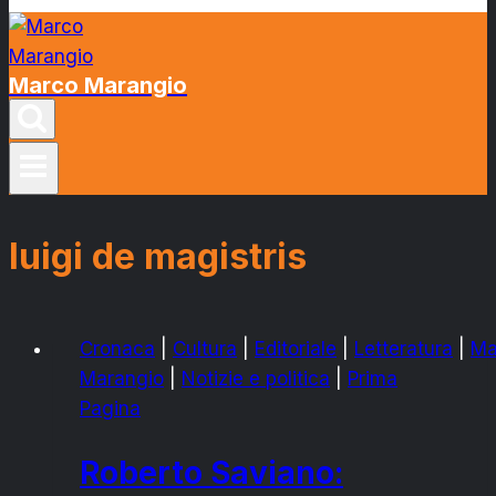
Marco Marangio
luigi de magistris
Cronaca
|
Cultura
|
Editoriale
|
Letteratura
|
Ma
Marangio
|
Notizie e politica
|
Prima
Pagina
Roberto Saviano: