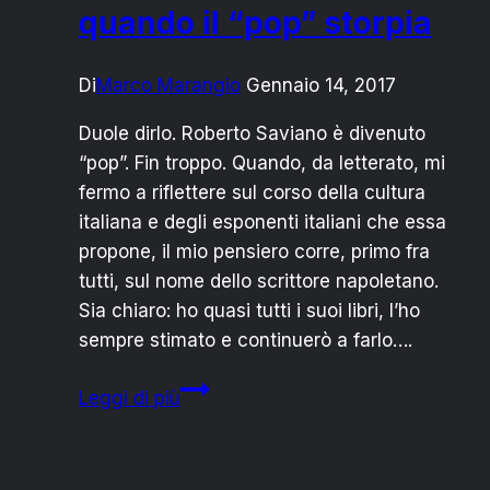
quando il “pop” storpia
Di
Marco Marangio
Gennaio 14, 2017
Duole dirlo. Roberto Saviano è divenuto
“pop”. Fin troppo. Quando, da letterato, mi
fermo a riflettere sul corso della cultura
italiana e degli esponenti italiani che essa
propone, il mio pensiero corre, primo fra
tutti, sul nome dello scrittore napoletano.
Sia chiaro: ho quasi tutti i suoi libri, l’ho
sempre stimato e continuerò a farlo….
Roberto
Leggi di più
Saviano:
quando
il