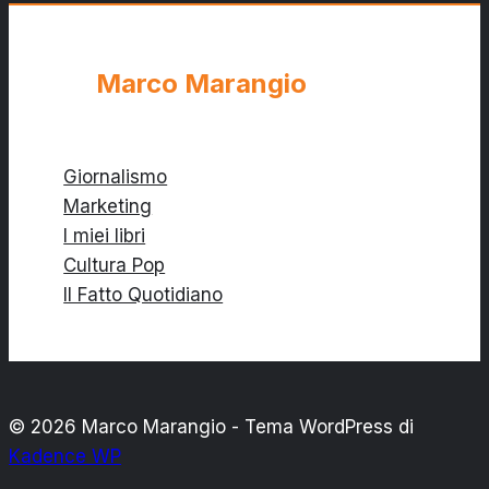
“pop”
storpia
Marco Marangio
Giornalismo
Marketing
I miei libri
Cultura Pop
Il Fatto Quotidiano
© 2026 Marco Marangio - Tema WordPress di
Kadence WP