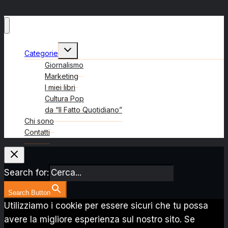
Alterna
Categorie
menu
figlio
Giornalismo
Marketing
I miei libri
Cultura Pop
da “Il Fatto Quotidiano”
Chi sono
Contatti
Search for:
Search Button
Utilizziamo i cookie per essere sicuri che tu possa
avere la migliore esperienza sul nostro sito. Se