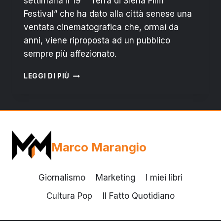
settimana il 19° “Terra di Siena Film
Festival” che ha dato alla città senese una
ventata cinematografica che, ormai da
anni, viene riproposta ad un pubblico
sempre più affezionato.
TERRA
LEGGI DI PIÙ
DI
SIENA
FILM
FESTIVAL:
“IO
E
Marco Marangio
LEI”,
IL
FILM
Giornalismo
Marketing
I miei libri
MAI
VISTO
Cultura Pop
Il Fatto Quotidiano