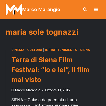
Salta
Marco Marangio
al
contenuto
maria sole tognazzi
CINEMA
|
CULTURA
|
INTRATTENIMENTO
|
SIENA
Terra di Siena Film
Festival: “Io e lei”, il film
mai visto
Di
Marco Marangio
Ottobre 13, 2015
SIENA – Chiusa da poco più di una