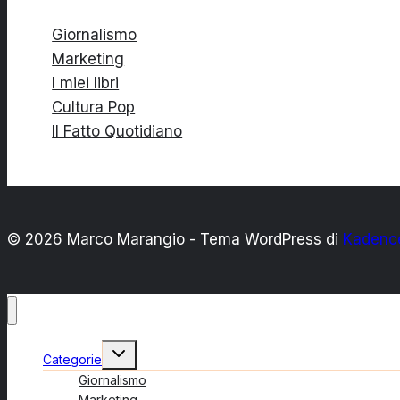
Giornalismo
Marketing
I miei libri
Cultura Pop
Il Fatto Quotidiano
© 2026 Marco Marangio - Tema WordPress di
Kadenc
Alterna
Categorie
menu
figlio
Giornalismo
Marketing