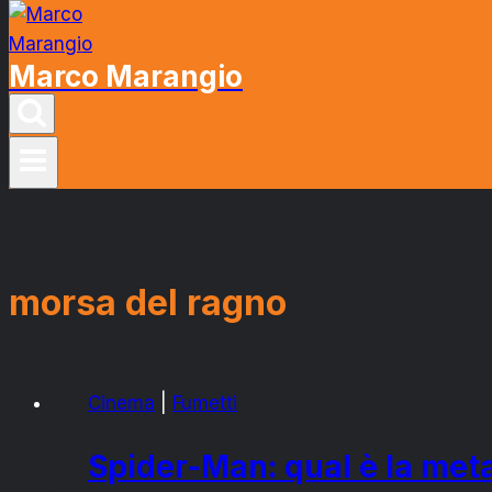
Marco Marangio
morsa del ragno
Cinema
|
Fumetti
Spider-Man: qual è la met