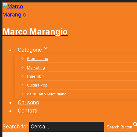
Salta
al
contenuto
Marco Marangio
Categorie
Giornalismo
Marketing
I miei libri
Cultura Pop
da “Il Fatto Quotidiano”
Chi sono
Contatti
Search for:
Search Button