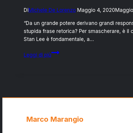
Di
Michele De Lorenzo
Maggio 4, 2020
Maggio
“Da un grande potere derivano grandi responsab
stupida frase retorica? Per smascherare, è il c
Stan Lee è fondamentale, a…
Spider-
Leggi di più
Man:
qual
è
la
metamorfosi
di
Peter
Parker?
Marco Marangio