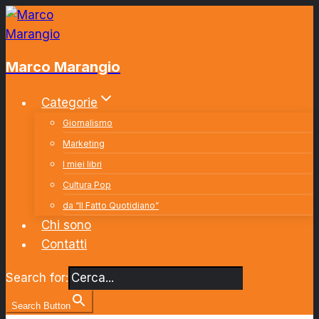
Salta
al
contenuto
Marco Marangio
Categorie
Giornalismo
Marketing
I miei libri
Cultura Pop
da “Il Fatto Quotidiano”
Chi sono
Contatti
Search for:
Search Button