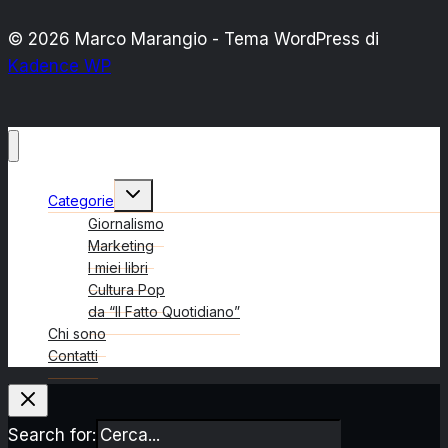
© 2026 Marco Marangio - Tema WordPress di
Kadence WP
Alterna
Categorie
menu
figlio
Giornalismo
Marketing
I miei libri
Cultura Pop
da “Il Fatto Quotidiano”
Chi sono
Contatti
Search for: