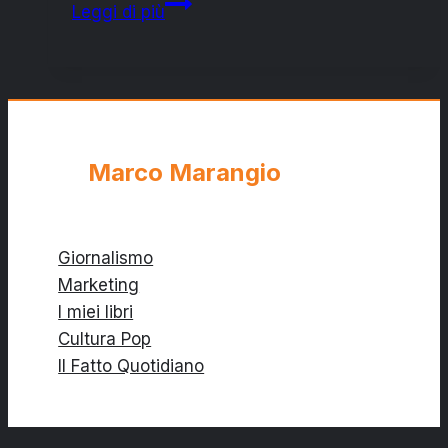
San
Leggi di più
Pietro
Vernotico:
tutto
pronto
per
la
Marco Marangio
festa
patronale
2015
Giornalismo
Marketing
I miei libri
Cultura Pop
Il Fatto Quotidiano