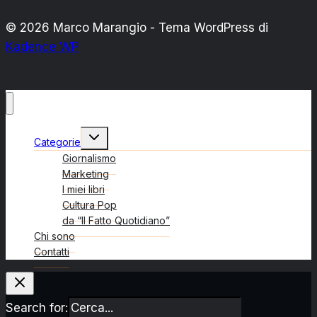
© 2026 Marco Marangio - Tema WordPress di
Kadence WP
Alterna
Categorie
menu
figlio
Giornalismo
Marketing
I miei libri
Cultura Pop
da “Il Fatto Quotidiano”
Chi sono
Contatti
Search for: