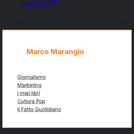
Catalan
Leggi di più
Referendum:
la
democrazia
non
si
reprime
Marco Marangio
Giornalismo
Marketing
I miei libri
Cultura Pop
Il Fatto Quotidiano