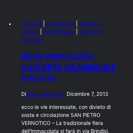
A
SERVIZIO
PUBBLICO:
Cronaca
|
Giornalismo
|
Notizie e
L’ITALIA
politica
|
Prima Pagina
|
San Pietro
E’
Vernotico
UNA
REPUBBLICA
FIERA IMMACOLATA:
FONDATA
OCCUPERÀ VIA BRINDISI E
SULLO
SFRUTTAMENTO
DINTORNI
DEL
LAVORO
Di
Marco Marangio
Dicembre 7, 2013
ecco le vie interessate, con divieto di
sosta e circolazione SAN PIETRO
VERNOTICO – La tradizionale fiera
dell’Immacolata si farà in via Brindisi.