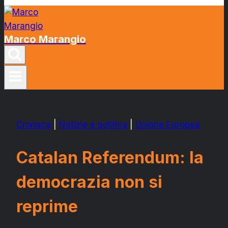
Marco Marangio
Cronaca
|
Notizie e politica
|
Unione Europea
Catalan Referendum: la
democrazia non si
reprime