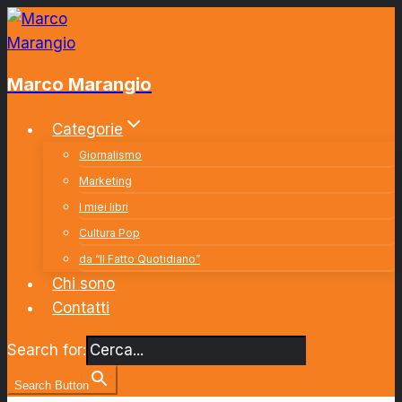
Salta
al
contenuto
Marco Marangio
Categorie
Giornalismo
Marketing
I miei libri
Cultura Pop
da “Il Fatto Quotidiano”
Chi sono
Contatti
Search for:
Search Button