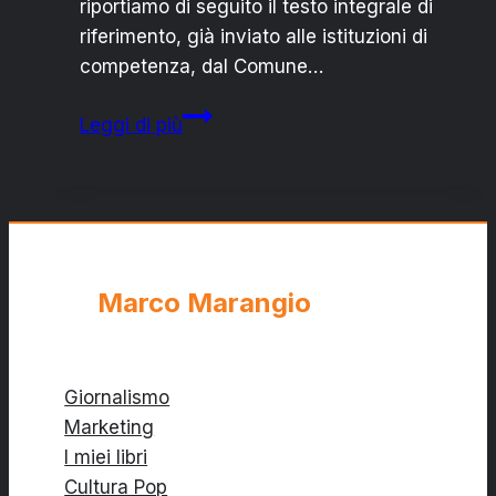
riportiamo di seguito il testo integrale di
riferimento, già inviato alle istituzioni di
competenza, dal Comune…
IL
Leggi di più
CONSIGLIERE:
DISAGI
E
CARENZE
SUL
SERVIZIO
Marco Marangio
“RIFIUTI
SOLIDI
URBANI”
Giornalismo
Marketing
I miei libri
Cultura Pop