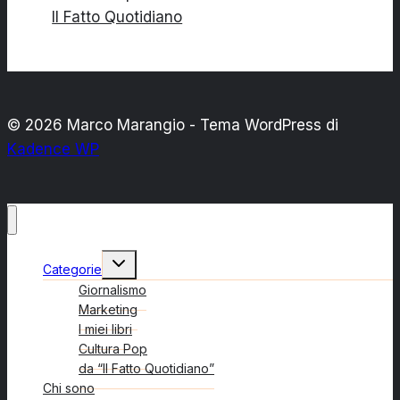
Il Fatto Quotidiano
© 2026 Marco Marangio - Tema WordPress di
Kadence WP
Alterna
Categorie
menu
figlio
Giornalismo
Marketing
I miei libri
Cultura Pop
da “Il Fatto Quotidiano”
Chi sono