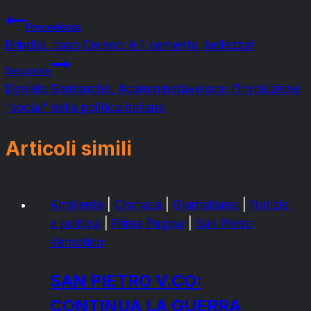
Navigazione
Precedente
Brindisi, caso Cerano: è il cemento, bellezza!
articoli
Seguente
Daniela Santanchè, #camminataveloce: l’involuzione
“social” della politica italiana
Articoli simili
Ambiente
|
Cronaca
|
Giornalismo
|
Notizie
e politica
|
Prima Pagina
|
San Pietro
Vernotico
SAN PIETRO V.CO:
CONTINUA LA GUERRA