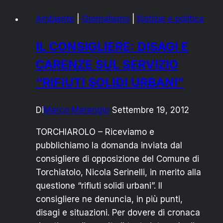
il
Ambiente
|
Giornalismo
|
Notizie e politica
treno
passa
IL CONSIGLIERE: DISAGI E
una
CARENZE SUL SERVIZIO
volta
sola.
“RIFIUTI SOLIDI URBANI”
Per
fortuna!
Di
Marco Marangio
Settembre 19, 2012
TORCHIAROLO – Riceviamo e
pubblichiamo la domanda inviata dal
consigliere di opposizione del Comune di
Torchiatolo, Nicola Serinelli, in merito alla
questione “rifiuti solidi urbani”. Il
consigliere ne denuncia, in più punti,
disagi e situazioni. Per dovere di cronaca