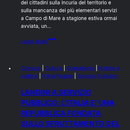
dei cittadini sulla incuria del territorio e
sulla mancanza dei più elementari servizi
a Campo di Mare a stagione estiva ormai
avviata, un…
RAGUSA
Leggi di più
vs
RIZZO:
“QUESTO
Cronaca
|
Cultura
|
Giornalismo
|
Notizie e
SAREBBE
politica
|
Prima Pagina
|
Servizio Pubblico
CAMPO
DI
LANDINI A SERVIZIO
MARE?”
PUBBLICO: L’ITALIA E’ UNA
REPUBBLICA FONDATA
SULLO SFRUTTAMENTO DEL