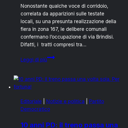
Nonostante qualche voce di corridoio,
correlata da apparizioni sulle testate
locali, su una presunta realizzazione della
fiera in zona 167, le delibere comunali
confermano l’occupazione di via Brindisi.
Difatti, i tratti compresi tra…
FIERA
Leggi di più
IMMACOLATA:
OCCUPERÀ
VIA
BRINDISI
E
Editoriale
|
Notizie e politica
|
Partito
DINTORNI
Democratico
10 anni PD: il treno passa una