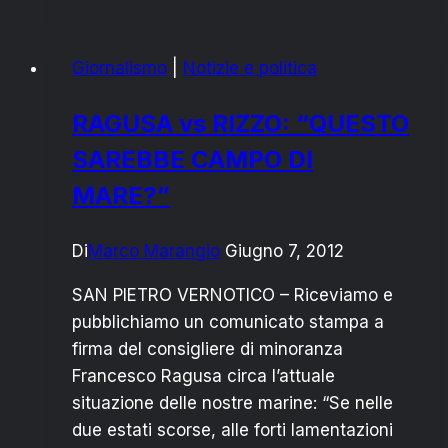
V.CO:
CONTINUA
Giornalismo
|
Notizie e politica
LA
GUERRA
RAGUSA vs RIZZO: “QUESTO
ALL’AMIANTO
SAREBBE CAMPO DI
MARE?”
Di
Marco Marangio
Giugno 7, 2012
SAN PIETRO VERNOTICO – Riceviamo e
pubblichiamo un comunicato stampa a
firma del consigliere di minoranza
Francesco Ragusa circa l’attuale
situazione delle nostre marine: “Se nelle
due estati scorse, alle forti lamentazioni