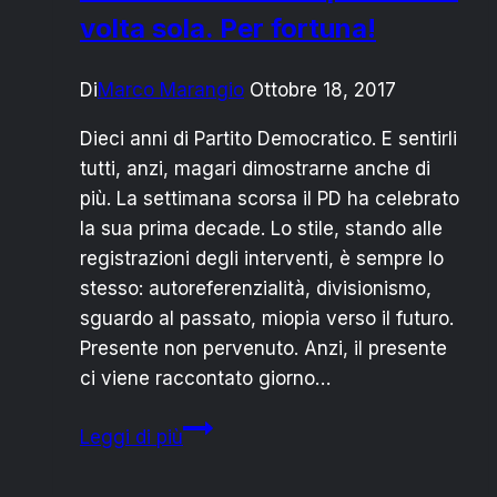
volta sola. Per fortuna!
Di
Marco Marangio
Ottobre 18, 2017
Dieci anni di Partito Democratico. E sentirli
tutti, anzi, magari dimostrarne anche di
più. La settimana scorsa il PD ha celebrato
la sua prima decade. Lo stile, stando alle
registrazioni degli interventi, è sempre lo
stesso: autoreferenzialità, divisionismo,
sguardo al passato, miopia verso il futuro.
Presente non pervenuto. Anzi, il presente
ci viene raccontato giorno…
10
Leggi di più
anni
PD: