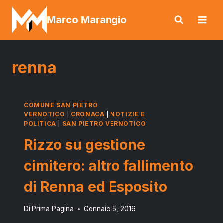
Salta
Marco Marangio
al
contenuto
renna
COMUNE SAN PIETRO
VERNOTICO
|
CRONACA
|
NOTIZIE E
POLITICA
|
SAN PIETRO VERNOTICO
Rizzo su gestione
cimitero: altro fallimento
di Renna ed Esposito
Di
Prima Pagina
Gennaio 5, 2016