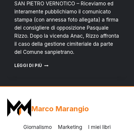
SAN PIETRO VERNOTICO – Riceviamo ed
interamente pubblichiamo il comunicato
stampa (con annessa foto allegata) a firma
del consigliere di opposizione Pasquale
Rizzo. Dopo la vicenda Anac, Rizzo affronta
il caso della gestione cimiteriale da parte
del Comune sanpietrano.
RIZZO
LEGGI DI PIÙ
SU
GESTIONE
CIMITERO:
ALTRO
FALLIMENTO
DI
Marco Marangio
RENNA
ED
ESPOSITO
Giornalismo
Marketing
I miei libri