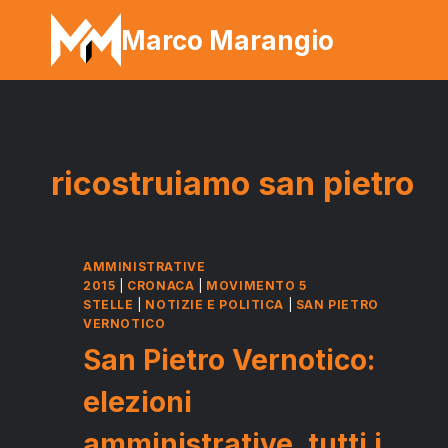
Salta
Marco Marangio
al
contenuto
ricostruiamo san pietro
AMMINISTRATIVE
2015
|
CRONACA
|
MOVIMENTO 5
STELLE
|
NOTIZIE E POLITICA
|
SAN PIETRO
VERNOTICO
San Pietro Vernotico:
elezioni
amministrative, tutti i