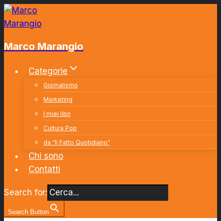
Salta
al
contenuto
Marco Marangio
Categorie
Giornalismo
Marketing
I miei libri
Cultura Pop
da “Il Fatto Quotidiano”
Chi sono
Contatti
Search for:
Search Button