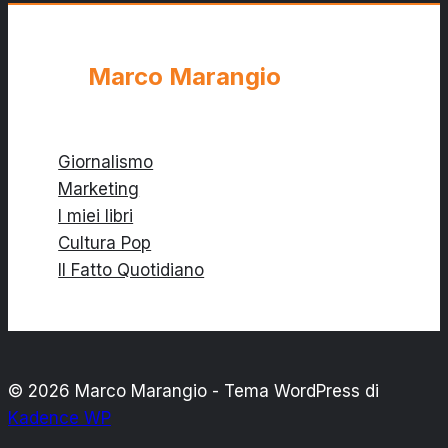
Covenant
Marco Marangio
Giornalismo
Marketing
I miei libri
Cultura Pop
Il Fatto Quotidiano
© 2026 Marco Marangio - Tema WordPress di
Kadence WP