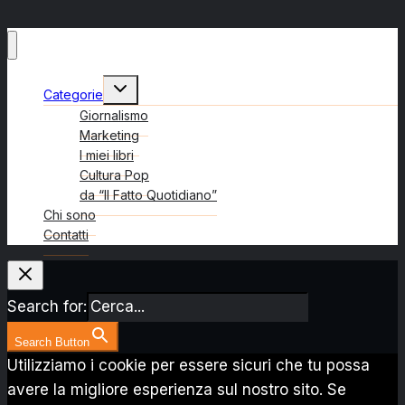
Alterna
Categorie
menu
figlio
Giornalismo
Marketing
I miei libri
Cultura Pop
da “Il Fatto Quotidiano”
Chi sono
Contatti
Search for:
Search Button
Utilizziamo i cookie per essere sicuri che tu possa
avere la migliore esperienza sul nostro sito. Se