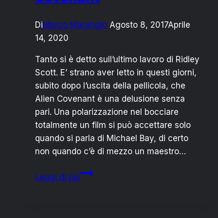
Di
Marco Marangio
Agosto 8, 2017
Aprile
14, 2020
Tanto si è detto sull’ultimo lavoro di Ridley
Scott. E’ strano aver letto in questi giorni,
subito dopo l’uscita della pellicola, che
Alien Covenant è una delusione senza
pari. Una polarizzazione nel bocciare
totalmente un film si può accettare solo
quando si parla di Michael Bay, di certo
non quando c’è di mezzo un maestro…
In
Leggi di più
difesa
di
Alien