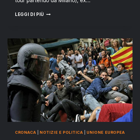
tour partendo da Milano), ex…
ROGER
LEGGI DI PIÙ
WATERS,
SIRIA:
“ATTACCO
CHIMICO
A
DOUMA
È
UNA
FAKE
NEWS”
CRONACA
|
NOTIZIE E POLITICA
|
UNIONE EUROPEA