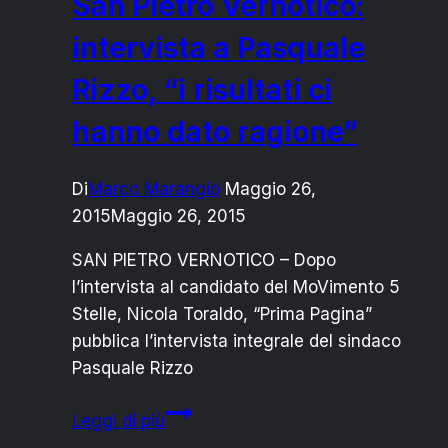
San Pietro Vernotico:
intervista a Pasquale
Rizzo, “i risultati ci
hanno dato ragione”
Di
Marco Marangio
Maggio 26,
2015
Maggio 26, 2015
SAN PIETRO VERNOTICO – Dopo
l’intervista al candidato del MoVimento 5
Stelle, Nicola Toraldo, “Prima Pagina”
pubblica l’intervista integrale del sindaco
Pasquale Rizzo
San
Leggi di più
Pietro