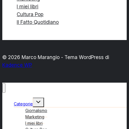
idee”
I miei libri
Cultura Pop
Il Fatto Quotidiano
© 2026 Marco Marangio - Tema WordPress di
Kadence WP
Alterna
Categorie
menu
figlio
Giornalismo
Marketing
I miei libri