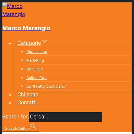
Salta
al
contenuto
Marco Marangio
Categorie
Giornalismo
Marketing
I miei libri
Cultura Pop
da “Il Fatto Quotidiano”
Chi sono
Contatti
Search for:
Search Button