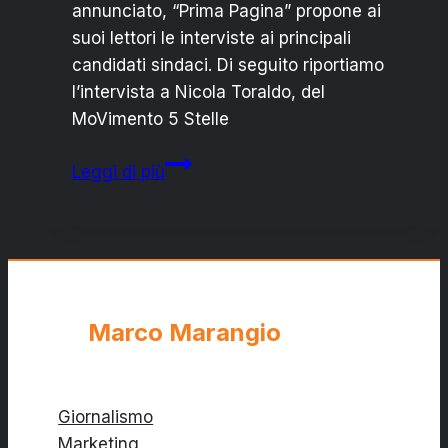
annunciato, “Prima Pagina” propone ai
suoi lettori le interviste ai principali
candidati sindaci. Di seguito riportiamo
l’intervista a Nicola Toraldo, del
MoVimento 5 Stelle
San
Leggi di più
Pietro
Vernotico:
intervista
a
Nicola
Toraldo,
Marco Marangio
“ci
sono
solo
Giornalismo
buone
Marketing