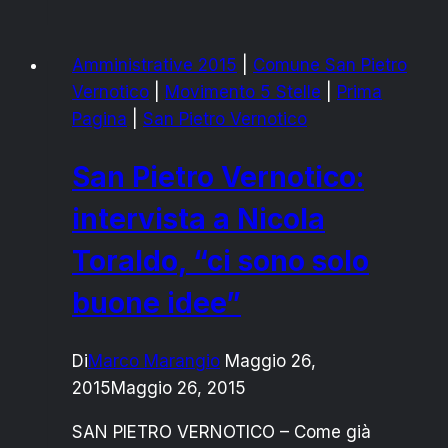
Vernotico:
intervista
Amministrative 2015
|
Comune San Pietro
a
Vernotico
|
Movimento 5 Stelle
|
Prima
Pasquale
Pagina
|
San Pietro Vernotico
Rizzo,
“i
San Pietro Vernotico:
risultati
ci
intervista a Nicola
hanno
Toraldo, “ci sono solo
dato
ragione”
buone idee”
Di
Marco Marangio
Maggio 26,
2015
Maggio 26, 2015
SAN PIETRO VERNOTICO – Come già