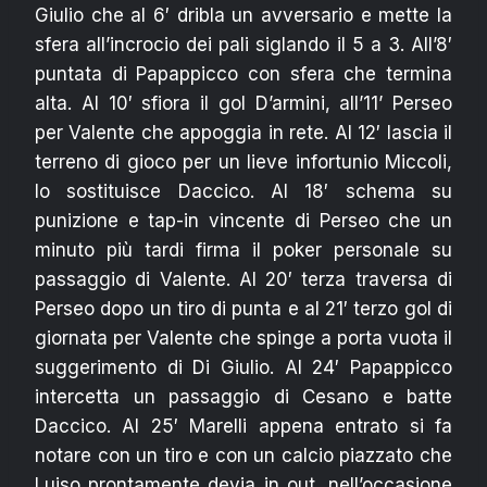
Giulio che al 6′ dribla un avversario e mette la
sfera all’incrocio dei pali siglando il 5 a 3. All’8′
puntata di Papappicco con sfera che termina
alta. Al 10′ sfiora il gol D’armini, all’11’ Perseo
per Valente che appoggia in rete. Al 12′ lascia il
terreno di gioco per un lieve infortunio Miccoli,
lo sostituisce Daccico. Al 18′ schema su
punizione e tap-in vincente di Perseo che un
minuto più tardi firma il poker personale su
passaggio di Valente. Al 20′ terza traversa di
Perseo dopo un tiro di punta e al 21′ terzo gol di
giornata per Valente che spinge a porta vuota il
suggerimento di Di Giulio. Al 24′ Papappicco
intercetta un passaggio di Cesano e batte
Daccico. Al 25′ Marelli appena entrato si fa
notare con un tiro e con un calcio piazzato che
Luiso prontamente devia in out, nell’occasione