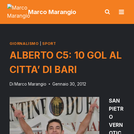
Salta
Marco Marangio
al
contenuto
GIORNALISMO
|
SPORT
ALBERTO C5: 10 GOL AL
CITTA’ DI BARI
Di
Marco Marangio
Gennaio 30, 2012
SAN
PIETR
O
VERN
OTIC