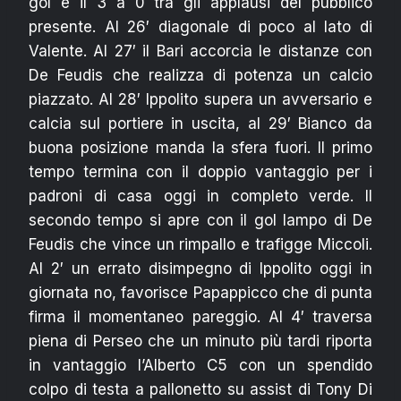
gol e il 3 a 0 tra gli applausi del pubblico
presente. Al 26′ diagonale di poco al lato di
Valente. Al 27′ il Bari accorcia le distanze con
De Feudis che realizza di potenza un calcio
piazzato. Al 28′ Ippolito supera un avversario e
calcia sul portiere in uscita, al 29′ Bianco da
buona posizione manda la sfera fuori. Il primo
tempo termina con il doppio vantaggio per i
padroni di casa oggi in completo verde. Il
secondo tempo si apre con il gol lampo di De
Feudis che vince un rimpallo e trafigge Miccoli.
Al 2′ un errato disimpegno di Ippolito oggi in
giornata no, favorisce Papappicco che di punta
firma il momentaneo pareggio. Al 4′ traversa
piena di Perseo che un minuto più tardi riporta
in vantaggio l’Alberto C5 con un spendido
colpo di testa a pallonetto su assist di Tony Di