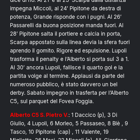
dice di no. Al 21′ e al 23′ Scarpa dalla distanza
impegna Miccoli, al 24′ Pipitone da destra di
potenza, Grande risponde con i pugni. Al 26′
Passarelli da buona posizione manda fuori. Al
28′ Pipitone salta il portiere e calcia in porta,
Scarpa appostato sulla linea devia la sfera fuori
aprendo il gomito. Rigore ed espulsione. Lupoli
trasforma il penalty e l’Alberto si porta sul 3 a 1.
Al 30′ ancora Lupoli, fallisce il quarto gol e la
partita volge al termine. Applausi da parte del
numeroso pubblico, è stato davvero un bel
derby. Sabato impegno in trasferta per l’Alberto
C5, sul parquet del Fovea Foggia.
Alberto C5 S. Pietro V.
: 1 Daccico (p), 3 Di
Giulio, 4 Lupoli, 6 Morleo, 5 Passaseo, 8 Blè , 9
Tasco, 10 Pipitone (cap) , 11 Valente, 19