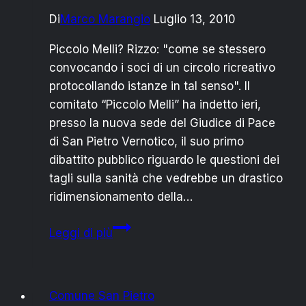
“SI”
Di
Marco Marangio
Luglio 13, 2010
e
“NO”
Piccolo Melli? Rizzo: "come se stessero
convocando i soci di un circolo ricreativo
protocollando istanze in tal senso". Il
comitato “Piccolo Melli” ha indetto ieri,
presso la nuova sede del Giudice di Pace
di San Pietro Vernotico, il suo primo
dibattito pubblico riguardo le questioni dei
tagli sulla sanità che vedrebbe un drastico
ridimensionamento della…
S.PIETRO
Leggi di più
V./
RIZZO
RISPONDE
Comune San Pietro
AL