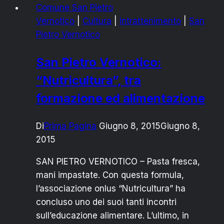
Comune San Pietro
incontro
Vernotico
|
Cultura
|
Intrattenimento
|
San
informativo
Pietro Vernotico
sulla
Xylella
San Pietro Vernotico:
fastidiosa
“Nutricultura”, tra
formazione ed alimentazione
Di
Prima Pagina
Giugno 8, 2015
Giugno 8,
2015
SAN PIETRO VERNOTICO – Pasta fresca,
mani impastate. Con questa formula,
l’associazione onlus “Nutricultura” ha
concluso uno dei suoi tanti incontri
sull’educazione alimentare. L’ultimo, in