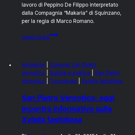
lavoro di Peppino De Filippo interpretato
dalla Compagnia “Makaria” di Squinzano,
per la regia di Marco Romano.
San
Leggi di più
Pietro
Vernotico:
domenica
Ambiente
|
Comune San Pietro
a
Vernotico
|
Notizie e politica
|
San Pietro
teatro
Vernotico
|
Torchiarolo
|
Xylella fastidiosa
con
De
San Pietro Vernotico: oggi
Filippo,
incontro informativo sulla
“La
lettera
Xylella fastidiosa
di
mammà”