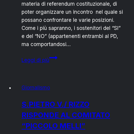
materia di referendum costituzionale, di
poter organizzare un incontro nel quale si
possano confrontare le varie posizioni.
Come i più sapranno, i sostenitori del “SI”
e del “NO” (appartenenti entrambi al PD,
ma comportandosi…
Referendum
Leggi di più
costituzionale:
meet-
up
Giornalismo
sanpietrano
chiede
S.PIETRO V./ RIZZO
al
RISPONDE AL COMITATO
PD
confronto
“PICCOLO MELLI”
fra