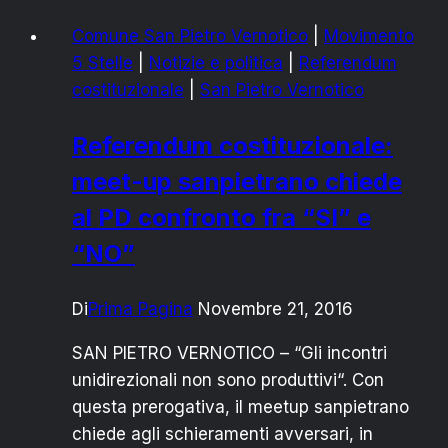
carta:
Comune San Pietro Vernotico
|
Movimento
in
5 Stelle
|
Notizie e politica
|
Referendum
difesa
costituzionale
|
San Pietro Vernotico
di
Marco
Referendum costituzionale:
Travaglio
meet-up sanpietrano chiede
al PD confronto fra “SI” e
“NO”
Di
Prima Pagina
Novembre 21, 2016
SAN PIETRO VERNOTICO – “Gli incontri
unidirezionali non sono produttivi“. Con
questa prerogativa, il meetup sanpietrano
chiede agli schieramenti avversari, in