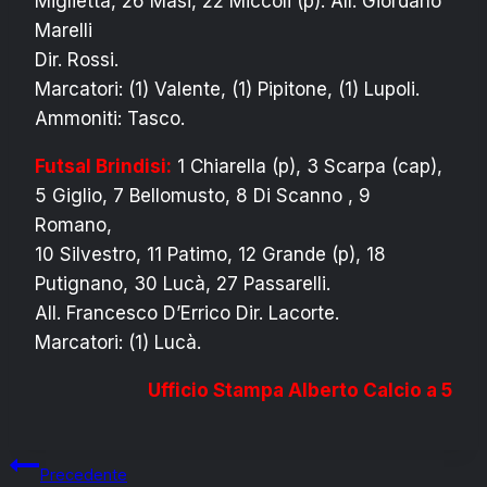
Miglietta, 26 Masi, 22 Miccoli (p). All. Giordano
Marelli
Dir. Rossi.
Marcatori: (1) Valente, (1) Pipitone, (1) Lupoli.
Ammoniti: Tasco.
Futsal Brindisi:
1 Chiarella (p), 3 Scarpa (cap),
5 Giglio, 7 Bellomusto, 8 Di Scanno , 9
Romano,
10 Silvestro, 11 Patimo, 12 Grande (p), 18
Putignano, 30 Lucà, 27 Passarelli.
All. Francesco D’Errico Dir. Lacorte.
Marcatori: (1) Lucà.
Ufficio Stampa Alberto Calcio a 5
Navigazione
Precedente