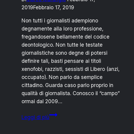
2019
Febbraio 17, 2019
Non tutti i giornalisti adempiono
degnamente alla loro professione,
fregandosene bellamente del codice
deontologico. Non tutte le testate
giornalistiche sono degne di potersi
definire tali, basti pensare ai titoli
xenofobi, razzisti, sessisti di Libero (anzi,
occupato). Non parlo da semplice
cittadino. Guarda caso parlo proprio in
qualità di giornalista. Conosco il “campo”
ormai dal 2009…
Matteo
Leggi di più
Renzi
su