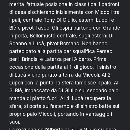
merita l’attuale posizione in classifica. I padroni
di casa sischierano inizialmente con Miccoli tra
i pali, centrale Tony Di Giulio, esterni Lupoli e
Blè e pivot Tasco. Gli ospiti partono con Grande
in porta, Bellomusto centrale, sugli esterni Di
Scanno e Lucà, pivot Romano. Non hanno
partecipato alla partita per squalifica Perseo
per il Brindisi e Laterza per l’Alberto. Prima
occasione della partita al 1′ di gioco, il sinistro
di Lucà viene parato a terra da Miccoli. Al 2′
Lupoli con la punta, la sfera lambisce il palo. Al
3′ Blè, imbeccato da Di Giulio sul secondo palo,
manda di piatto fuori. Al 4′ Lucà recupera la
sfera, si porta sull’esterno e di sinistro batte sul
proprio palo Miccoli, portando in vantaggio i
suoi.
La reazione dell’Alberto al 5′, Di Giulio si libera