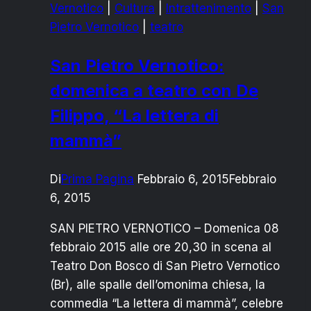
Vernotico
|
Cultura
|
Intrattenimento
|
San
COMITATO
Pietro Vernotico
|
teatro
“PICCOLO
MELLI”
San Pietro Vernotico:
domenica a teatro con De
Filippo, “La lettera di
mammà”
Di
Prima Pagina
Febbraio 6, 2015
Febbraio
6, 2015
SAN PIETRO VERNOTICO – Domenica 08
febbraio 2015 alle ore 20,30 in scena al
Teatro Don Bosco di San Pietro Vernotico
(Br), alle spalle dell’omonima chiesa, la
commedia “La lettera di mammà”, celebre