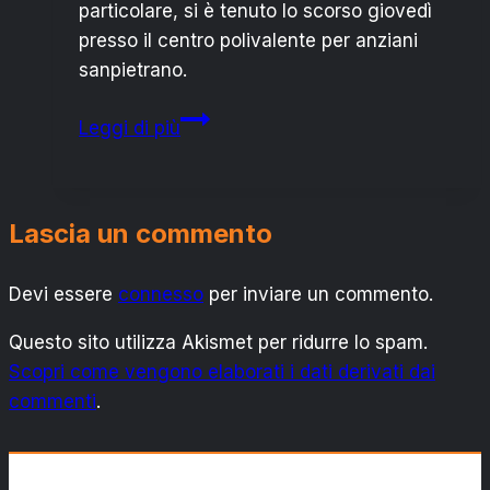
particolare, si è tenuto lo scorso giovedì
presso il centro polivalente per anziani
sanpietrano.
San
Leggi di più
Pietro
Vernotico:
“Nutricultura”,
Lascia un commento
tra
formazione
Devi essere
connesso
ed
per inviare un commento.
alimentazione
Questo sito utilizza Akismet per ridurre lo spam.
Scopri come vengono elaborati i dati derivati dai
commenti
.