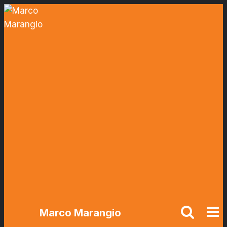
Salta
al
contenuto
Marco Marangio